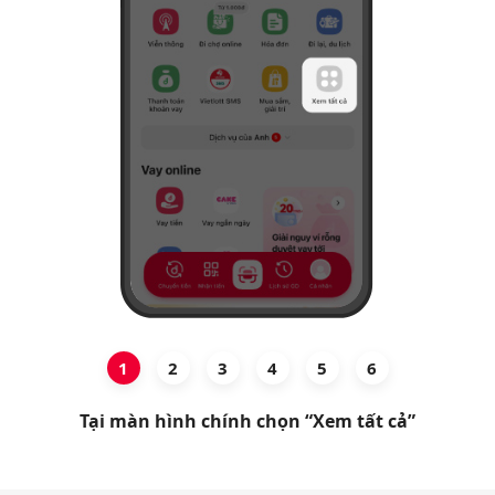
Hỗ trợ
1
2
3
4
5
6
Tại màn hình chính chọn “Xem tất cả”