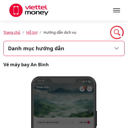
Giới thiệu
Trang chủ
Hỗ trợ
Hướng dẫn dịch vụ
Danh mục hướng dẫn
Sản phẩm
Vé máy bay An Bình
Dịch vụ
Tin tức
Khuyến mãi