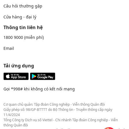
Câu hỏi thường gặp
Cửa hàng - đại lý
Thông tin liên hệ
1800 9000
(miễn phí)
Email
Tải ứng dụng
Gọi *998# khi không có kết nối mạng
Cơ quan chủ quản: Tập đoàn Công nghiệp - Viễn thông Quân đội
Giấy phép số: 98/GP-BTTTT do Bộ Thông tin - Truyền thông cấp ngày
11/4/2024
Tổng Công ty Dịch vụ số Viettel - Chi nhánh Tập đoàn Công nghiệp - Viễn
thông Quân đội