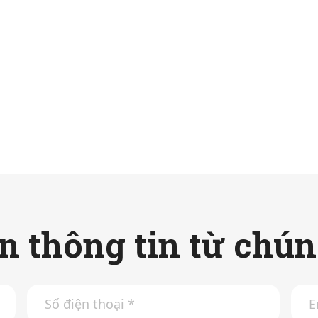
 thông tin từ chún
S
E
ố
m
đ
a