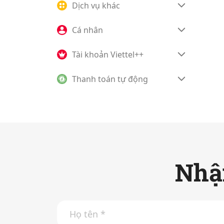
Dịch vụ khác
Cá nhân
Tài khoản Viettel++
Thanh toán tự động
Nhận
H
ọ
t