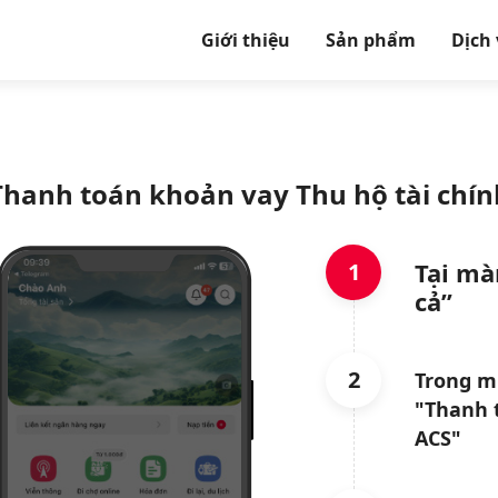
Giới thiệu
Sản phẩm
Dịch
Thanh toán khoản vay Thu hộ tài chín
Tại mà
1
cả”
2
Trong m
"Thanh 
ACS"