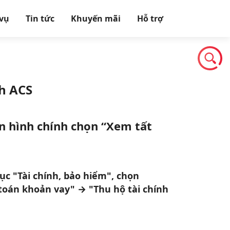
 vụ
Tin tức
Khuyến mãi
Hỗ trợ
h ACS
n hình chính chọn “Xem tất
ục "Tài chính, bảo hiểm", chọn
toán khoản vay" → "Thu hộ tài chính