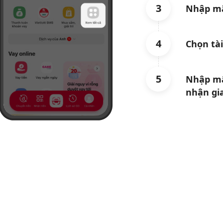
3
Nhập mã
4
Chọn tà
5
Nhập mậ
nhận gi