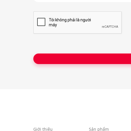
ê
n
*
Giới thiệu
Sản phẩm