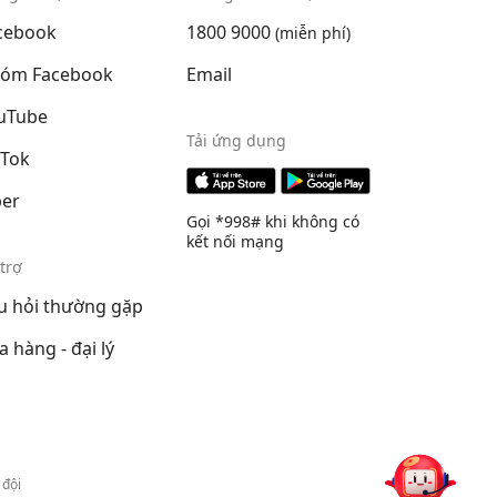
cebook
1800 9000
(miễn phí)
óm Facebook
Email
uTube
Tải ứng dụng
kTok
ber
Gọi *998# khi không có
kết nối mạng
trợ
u hỏi thường gặp
a hàng - đại lý
 đội