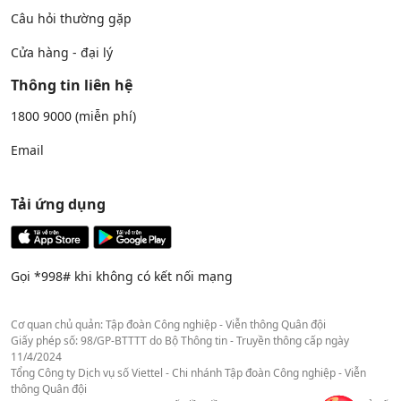
Câu hỏi thường gặp
Cửa hàng - đại lý
Thông tin liên hệ
1800 9000
(miễn phí)
Email
Tải ứng dụng
Gọi *998# khi không có kết nối mạng
Cơ quan chủ quản: Tập đoàn Công nghiệp - Viễn thông Quân đội
Giấy phép số: 98/GP-BTTTT do Bộ Thông tin - Truyền thông cấp ngày
11/4/2024
Tổng Công ty Dịch vụ số Viettel - Chi nhánh Tập đoàn Công nghiệp - Viễn
thông Quân đội