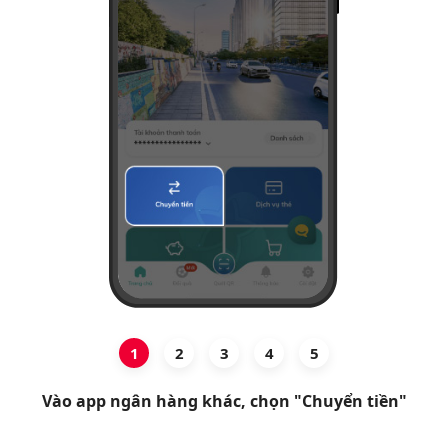
Hỗ trợ
1
2
3
4
5
Vào app ngân hàng khác, chọn "Chuyển tiền"