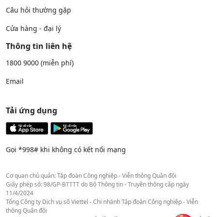
Câu hỏi thường gặp
Cửa hàng - đại lý
Thông tin liên hệ
1800 9000
(miễn phí)
Email
Tải ứng dụng
Gọi *998# khi không có kết nối mạng
Cơ quan chủ quản: Tập đoàn Công nghiệp - Viễn thông Quân đội
Giấy phép số: 98/GP-BTTTT do Bộ Thông tin - Truyền thông cấp ngày
11/4/2024
Tổng Công ty Dịch vụ số Viettel - Chi nhánh Tập đoàn Công nghiệp - Viễn
thông Quân đội