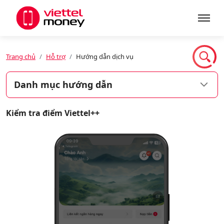
Giới thiệu
Trang chủ
Hỗ trợ
Hướng dẫn dịch vụ
Danh mục hướng dẫn
Sản phẩm
Kiểm tra điểm Viettel++
Dịch vụ
Tin tức
Khuyến mãi