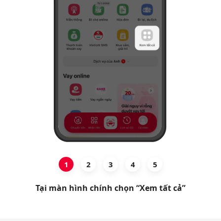
Hỗ trợ
1
2
3
4
5
Tại màn hình chính chọn “Xem tất cả”