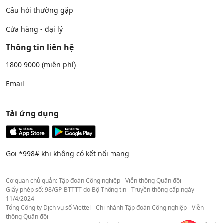
Câu hỏi thường gặp
Cửa hàng - đại lý
Thông tin liên hệ
1800 9000
(miễn phí)
Email
Tải ứng dụng
Gọi *998# khi không có kết nối mạng
Cơ quan chủ quản: Tập đoàn Công nghiệp - Viễn thông Quân đội
Giấy phép số: 98/GP-BTTTT do Bộ Thông tin - Truyền thông cấp ngày
11/4/2024
Tổng Công ty Dịch vụ số Viettel - Chi nhánh Tập đoàn Công nghiệp - Viễn
thông Quân đội