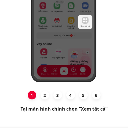
Hỗ trợ
1
2
3
4
5
6
Tại màn hình chính chọn “Xem tất cả”