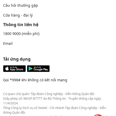
Câu hỏi thường gặp
Cửa hàng - đại lý
Thông tin liên hệ
1800 9000
(miễn phí)
Email
Tải ứng dụng
Gọi *998# khi không có kết nối mạng
Cơ quan chủ quản: Tập đoàn Công nghiệp - Viễn thông Quân đội
Giấy phép số: 98/GP-BTTTT do Bộ Thông tin - Truyền thông cấp ngày
11/4/2024
Tổng Công ty Dịch vụ số Viettel - Chi nhánh Tập đoàn Công nghiệp - Viễn
thông Quân đội