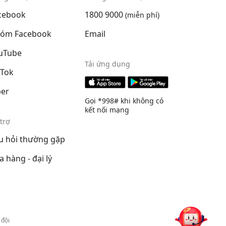
cebook
1800 9000
(miễn phí)
óm Facebook
Email
uTube
Tải ứng dụng
kTok
ber
Gọi *998# khi không có
kết nối mạng
trợ
u hỏi thường gặp
a hàng - đại lý
 đội