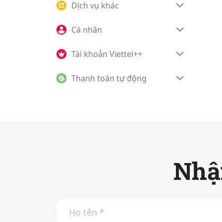
Dịch vụ khác
Cá nhân
Tài khoản Viettel++
Thanh toán tự động
Nhận
H
ọ
t