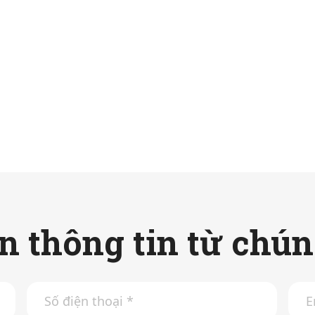
 thông tin từ chún
S
E
ố
m
đ
a