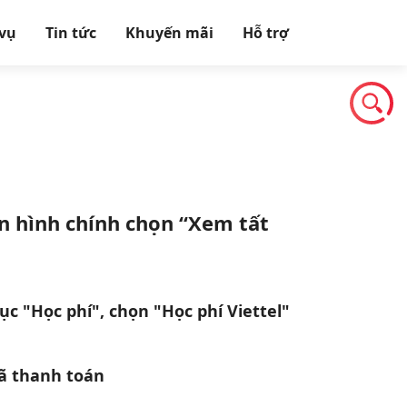
 vụ
Tin tức
Khuyến mãi
Hỗ trợ
n hình chính chọn “Xem tất
c "Học phí", chọn "Học phí Viettel"
 thanh toán