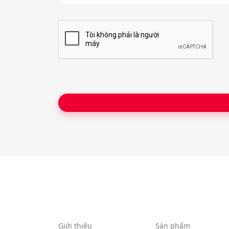
ê
n
*
Giới thiệu
Sản phẩm