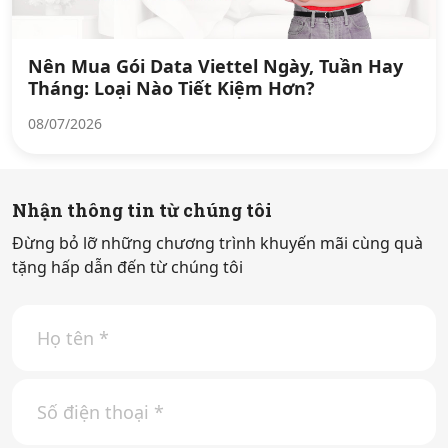
Nên Mua Gói Data Viettel Ngày, Tuần Hay
Tháng: Loại Nào Tiết Kiệm Hơn?
08/07/2026
Nhận thông tin từ chúng tôi
Đừng bỏ lỡ những chương trình khuyến mãi cùng quà
tặng hấp dẫn đến từ chúng tôi
H
ọ
t
ê
S
n
ố
*
đ
i