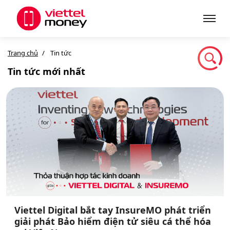
Trang chủ
Tin tức
Giới thiệu
Tin tức mới nhất
Sản phẩm
Dịch vụ
Tin tức
Khuyến mãi
Viettel Digital bắt tay InsureMO phát triển
giải phát Bảo hiểm điện tử siêu cá thể hóa