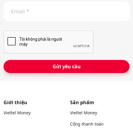
E
ệ
m
n
a
t
i
h
l
o
*
ạ
i
*
Giới thiệu
Sản phẩm
Viettel Money
Viettel Money
Cổng thanh toán