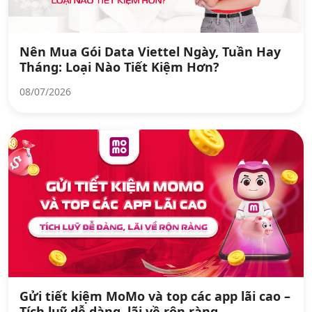
Nên Mua Gói Data Viettel Ngày, Tuần Hay
Tháng: Loại Nào Tiết Kiệm Hơn?
08/07/2026
Gửi tiết kiệm MoMo và top các app lãi cao –
Tích luỹ dễ dàng, lãi về rộn ràng