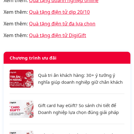
Xem thêm:
Quà tặng doanh nghiệp online
Xem thêm:
Quà tặng điện tử dịp 20/10
Xem thêm:
Quà tặng điện tử đa lựa chọn
Xem thêm:
Quà tặng điện tử DigiGift
Chương trình ưu đãi
Quà tri ân khách hàng: 30+ ý tưởng ý
nghĩa giúp doanh nghiệp giữ chân khách
hàng và tăng doanh thu
Gift card hay eGift? So sánh chi tiết để
Doanh nghiệp lựa chọn đúng giải pháp