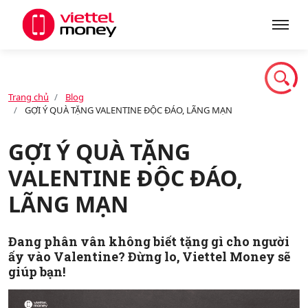
Giới thiệu
Trang chủ
Blog
GỢI Ý QUÀ TẶNG VALENTINE ĐỘC ĐÁO, LÃNG MẠN
Sản phẩm
GỢI Ý QUÀ TẶNG
VALENTINE ĐỘC ĐÁO,
Dịch vụ
LÃNG MẠN
Tin tức
Đang phân vân không biết tặng gì cho người
ấy vào Valentine? Đừng lo, Viettel Money sẽ
giúp bạn!
Khuyến mãi