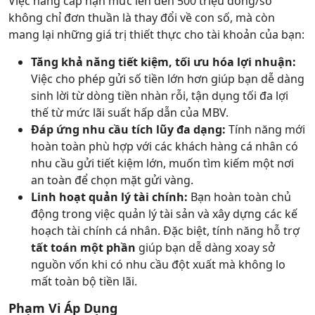
Việc nâng cấp hạn mức lên đến 500 triệu đồng/sổ
không chỉ đơn thuần là thay đổi về con số, mà còn
mang lại những giá trị thiết thực cho tài khoản của bạn:
Tăng khả năng tiết kiệm, tối ưu hóa lợi nhuận:
Việc cho phép gửi số tiền lớn hơn giúp bạn dễ dàng
sinh lời từ dòng tiền nhàn rỗi, tận dụng tối đa lợi
thế từ mức lãi suất hấp dẫn của MBV.
Đáp ứng nhu cầu tích lũy đa dạng:
Tính năng mới
hoàn toàn phù hợp với các khách hàng cá nhân có
nhu cầu gửi tiết kiệm lớn, muốn tìm kiếm một nơi
an toàn để chọn mặt gửi vàng.
Linh hoạt quản lý tài chính:
Bạn hoàn toàn chủ
động trong việc quản lý tài sản và xây dựng các kế
hoạch tài chính cá nhân. Đặc biệt, tính năng hỗ trợ
tất toán một phần
giúp bạn dễ dàng xoay sở
nguồn vốn khi có nhu cầu đột xuất mà không lo
mất toàn bộ tiền lãi.
Phạm Vi Áp Dụng