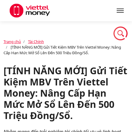
Giới thiệu
Trang chủ
Tài Chính
[TÍNH NĂNG MỚI] Gửi Tiết Kiệm MBV Trên Viettel Money: Nâng
Sản phẩm
Cấp Hạn Mức Mở Sổ Lên Đến 500 Triệu Đồng/Sổ.
[TÍNH NĂNG MỚI] Gửi Tiết
Dịch vụ
Kiệm MBV Trên Viettel
Money: Nâng Cấp Hạn
Tin tức
Mức Mở Sổ Lên Đến 500
Triệu Đồng/Sổ.
Khuyến mãi
Nhằm mang đến trải nghiệm tài chính tối ưu và linh hoạt