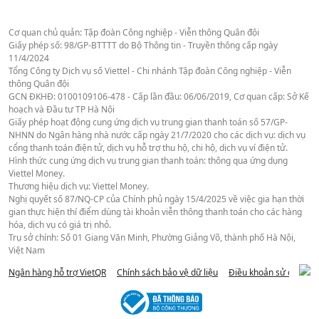
Cơ quan chủ quản: Tập đoàn Công nghiệp - Viễn thông Quân đội
Giấy phép số: 98/GP-BTTTT do Bộ Thông tin - Truyền thông cấp ngày
11/4/2024
Tổng Công ty Dịch vụ số Viettel - Chi nhánh Tập đoàn Công nghiệp - Viễn
thông Quân đội
GCN ĐKHĐ: 0100109106-478 - Cấp lần đầu: 06/06/2019, Cơ quan cấp: Sở Kế
hoạch và Đầu tư TP Hà Nội
Giấy phép hoạt động cung ứng dịch vụ trung gian thanh toán số 57/GP-
NHNN do Ngân hàng nhà nước cấp ngày 21/7/2020 cho các dịch vụ: dịch vụ
cổng thanh toán điện tử, dịch vụ hỗ trợ thu hộ, chi hộ, dịch vụ ví điện tử.
Hình thức cung ứng dịch vụ trung gian thanh toán: thông qua ứng dụng
Viettel Money.
Thương hiệu dịch vụ: Viettel Money.
Nghị quyết số 87/NQ-CP của Chính phủ ngày 15/4/2025 về việc gia hạn thời
gian thực hiện thí điểm dùng tài khoản viễn thông thanh toán cho các hàng
hóa, dịch vụ có giá trị nhỏ.
Trụ sở chính: Số 01 Giang Văn Minh, Phường Giảng Võ, thành phố Hà Nội,
Việt Nam
Ngân hàng hỗ trợ VietQR
Chính sách bảo vệ dữ liệu
Điều khoản sử dụng we