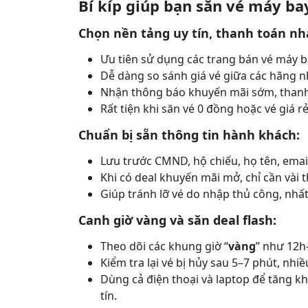
Bí kíp giúp bạn săn vé máy bay
Chọn nền tảng uy tín, thanh toán nh
Ưu tiên sử dụng các trang bán vé máy b
Dễ dàng so sánh giá vé giữa các hãng 
Nhận thông báo khuyến mãi sớm, thanh 
Rất tiện khi săn vé 0 đồng hoặc vé giá r
Chuẩn bị sẵn thông tin hành khách:
Lưu trước CMND, hộ chiếu, họ tên, emai
Khi có deal khuyến mãi mở, chỉ cần vài 
Giúp tránh lỡ vé do nhập thủ công, nhất
Canh giờ vàng và săn deal flash:
Theo dõi các khung giờ “
vàng
” như 12h
Kiểm tra lại vé bị hủy sau 5–7 phút, nhiề
Dùng cả điện thoại và laptop để tăng k
tín.