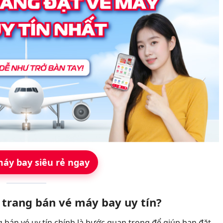
máy bay siêu rẻ ngay
c trang bán vé máy bay uy tín?
g bán vé uy tín chính là bước quan trọng để giúp bạn đặt