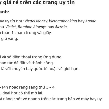
 giá rẻ trên các trang uy tín
anh:
ay uy tín như
Viettel Money, Vietnambooking
hay
Agoda
.
như
Vietjet
,
Bamboo Airways
hay
AirAsia
.
toán 1 chạm trong vài giây.
ẻ giờ vàng.
l và số điện thoại trong ứng dụng.
thao tác để đặt vé thành công.
 là với chuyến bay quốc tế hoặc vé giới hạn.
–14h hoặc rạng sáng thứ 3 – 4.
u deal hot có thể mở lại.
hả năng chốt vé nhanh trên các trang bán vé máy bay uy