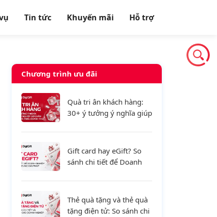
 vụ
Tin tức
Khuyến mãi
Hỗ trợ
Chương trình ưu đãi
Quà tri ân khách hàng:
30+ ý tưởng ý nghĩa giúp
doanh nghiệp giữ chân
khách hàng và tăng
doanh thu
Gift card hay eGift? So
sánh chi tiết để Doanh
nghiệp lựa chọn đúng
giải pháp
Thẻ quà tặng và thẻ quà
tặng điện tử: So sánh chi