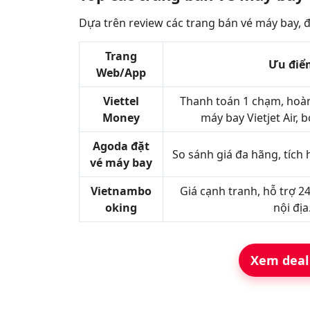
Dựa trên review các trang bán vé máy bay, đ
Trang
Ưu điể
Web/App
Viettel
Thanh toán 1 chạm, hoàn 
Money
máy bay Vietjet Air, b
Agoda đặt
So sánh giá đa hãng, tích 
vé máy bay
Vietnambo
Giá cạnh tranh, hỗ trợ 2
oking
nội địa
Xem deal