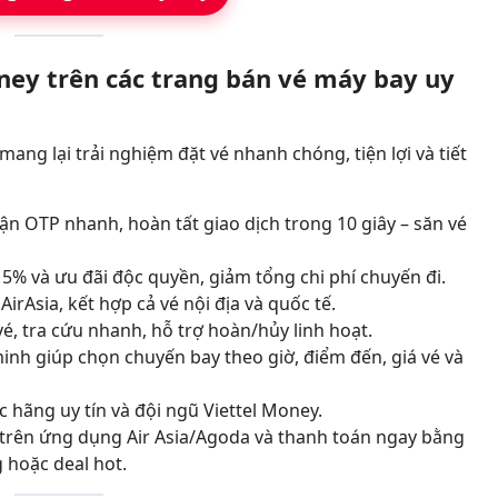
oney trên các trang bán vé máy bay uy
mang lại trải nghiệm đặt vé nhanh chóng, tiện lợi và tiết
n OTP nhanh, hoàn tất giao dịch trong 10 giây – săn vé
5% và ưu đãi độc quyền, giảm tổng chi phí chuyến đi.
 AirAsia, kết hợp cả vé nội địa và quốc tế.
é, tra cứu nhanh, hỗ trợ hoàn/hủy linh hoạt.
inh giúp chọn chuyến bay theo giờ, điểm đến, giá vé và
c hãng uy tín và đội ngũ Viettel Money.
 trên ứng dụng Air Asia/Agoda và thanh toán ngay bằng
g hoặc deal hot.