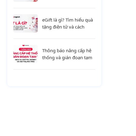
tiết và xu hướng mới cho
doanh nghiệp
eGift là gì? Tìm hiểu quà
tặng điện tử và cách
doanh nghiệp ứng dụng
trong chuyển đổi số
Thông báo nâng cấp hệ
thống và gián đoạn tạm
thời dịch vụ Viettel
Money và ViettelPay Pro
ngày 01/08/2026