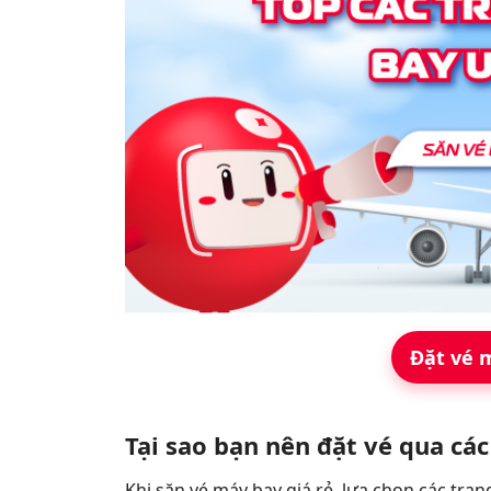
Đặt vé 
Tại sao bạn nên đặt vé qua cá
Khi săn vé máy bay giá rẻ, lựa chọn các tran