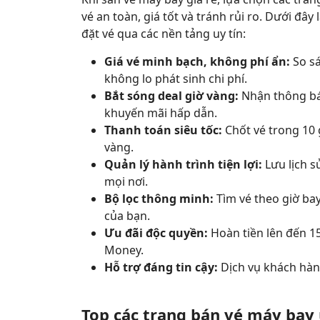
vé an toàn, giá tốt và tránh rủi ro. Dưới đây
đặt vé qua các nền tảng uy tín:
Giá vé minh bạch, không phí ẩn:
So sá
không lo phát sinh chi phí.
Bắt sóng deal giờ vàng:
Nhận thông bá
khuyến mãi hấp dẫn.
Thanh toán siêu tốc:
Chốt vé trong 10 g
vàng.
Quản lý hành trình tiện lợi:
Lưu lịch s
mọi nơi.
Bộ lọc thông minh:
Tìm vé theo giờ ba
của bạn.
Ưu đãi độc quyền:
Hoàn tiền lên đến 15
Money.
Hỗ trợ đáng tin cậy:
Dịch vụ khách hàng 
Top các trang bán vé máy bay 