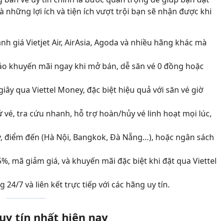
 là những lợi ích và tiện ích vượt trội bạn sẽ nhận được khi
nh giá Vietjet Air, AirAsia, Agoda và nhiều hãng khác mà
o khuyến mãi ngay khi mở bán, dễ săn vé 0 đồng hoặc
iây qua Viettel Money, đặc biệt hiệu quả với săn vé giờ
ử vé, tra cứu nhanh, hỗ trợ hoàn/hủy vé linh hoạt mọi lúc,
y, điểm đến (Hà Nội, Bangkok, Đà Nẵng…), hoặc ngân sách
%, mã giảm giá, và khuyến mãi đặc biệt khi đặt qua Viettel
24/7 và liên kết trực tiếp với các hãng uy tín.
uy tín nhất hiện nay