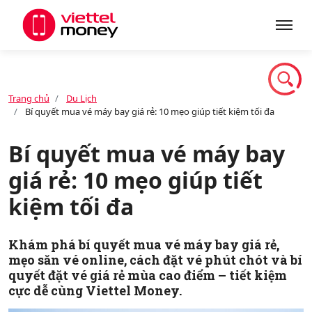
Giới thiệu
Trang chủ
Du Lịch
Bí quyết mua vé máy bay giá rẻ: 10 mẹo giúp tiết kiệm tối đa
Sản phẩm
Bí quyết mua vé máy bay
giá rẻ: 10 mẹo giúp tiết
Dịch vụ
kiệm tối đa
Tin tức
Khám phá bí quyết mua vé máy bay giá rẻ,
mẹo săn vé online, cách đặt vé phút chót và bí
quyết đặt vé giá rẻ mùa cao điểm – tiết kiệm
Khuyến mãi
cực dễ cùng Viettel Money.