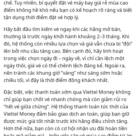
chế. Tuy nhiên, bí quyết đặt vé máy bay giá rẻ mùa cao
điểm không hề khó nếu bạn có kế hoạch rõ ràng và biết
tận dụng thời điểm đặt vé hợp lý.
Hãy bắt đầu tìm kiếm vé ngay khi các hãng mở bán,
thường là trước ngày khởi hành khoảng 2–3 tháng. Khi
đó, hệ thống còn nhiều lựa chọn và giá vẫn chưa bị “đội”
lên bởi nhu cầu tăng cao. Bên cạnh đó, hãy linh hoạt
trong việc chọn ngày đi – ngày về, vì chỉ cần lệch một
ngày thôi, giá vé có thể chênh lệch đáng kể. Ngoài ra,
nên tránh các khung giờ “vàng” như sáng sớm hoặc
chiều tối, vì đây là thời điểm đông khách nhất.
Đặc biệt, việc thanh toán sớm qua Viettel Money không
chỉ giúp bạn chốt vé nhanh chóng mà còn giảm rủi ro
“hết vé giữa chừng”. Hệ thống thanh toán tức thời của
Viettel Money đảm bảo giao dịch an toàn, giúp bạn giữ
được mức giá tốt nhất trước khi hãng điều chỉnh tăng.
Hơn thế nữa, bạn còn có cơ hội nhận ưu đãi hoàn tiền
hoặc mã giảm giá – biến việc săn vé mùa cao điểm từ áp