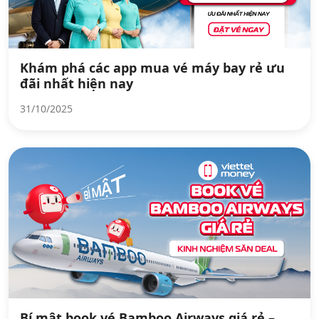
Khám phá các app mua vé máy bay rẻ ưu
đãi nhất hiện nay
31/10/2025
Bí mật book vé Bamboo Airways giá rẻ –