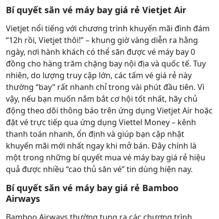
Bí quyết săn vé máy bay giá rẻ Vietjet Air
Vietjet nổi tiếng với chương trình khuyến mãi đình đám
“12h rồi, Vietjet thôi!” – khung giờ vàng diễn ra hằng
ngày, nơi hành khách có thể săn được vé máy bay 0
đồng cho hàng trăm chặng bay nội địa và quốc tế. Tuy
nhiên, do lượng truy cập lớn, các tấm vé giá rẻ này
thường “bay” rất nhanh chỉ trong vài phút đầu tiên. Vì
vậy, nếu bạn muốn nắm bắt cơ hội tốt nhất, hãy chủ
động theo dõi thông báo trên ứng dụng Vietjet Air hoặc
đặt vé trực tiếp qua ứng dụng Viettel Money – kênh
thanh toán nhanh, ổn định và giúp bạn cập nhật
khuyến mãi mới nhất ngay khi mở bán. Đây chính là
một trong những bí quyết mua vé máy bay giá rẻ hiệu
quả được nhiều “cao thủ săn vé” tin dùng hiện nay.
Bí quyết săn vé máy bay giá rẻ Bamboo
Airways
Bamboo Airways thường tung ra các chương trình