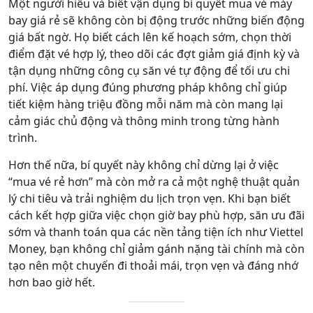
Một người hiểu và biết vận dụng bí quyết mua vé máy
bay giá rẻ sẽ không còn bị động trước những biến động
giá bất ngờ. Họ biết cách lên kế hoạch sớm, chọn thời
điểm đặt vé hợp lý, theo dõi các đợt giảm giá định kỳ và
tận dụng những công cụ săn vé tự động để tối ưu chi
phí. Việc áp dụng đúng phương pháp không chỉ giúp
tiết kiệm hàng triệu đồng mỗi năm mà còn mang lại
cảm giác chủ động và thông minh trong từng hành
trình.
Hơn thế nữa, bí quyết này không chỉ dừng lại ở việc
“mua vé rẻ hơn” mà còn mở ra cả một nghệ thuật quản
lý chi tiêu và trải nghiệm du lịch trọn vẹn. Khi bạn biết
cách kết hợp giữa việc chọn giờ bay phù hợp, săn ưu đãi
sớm và thanh toán qua các nền tảng tiện ích như Viettel
Money, bạn không chỉ giảm gánh nặng tài chính mà còn
tạo nên một chuyến đi thoải mái, trọn vẹn và đáng nhớ
hơn bao giờ hết.