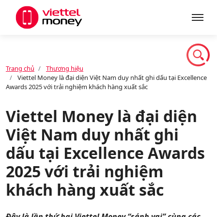
Giới thiệu
Trang chủ
Thương hiệu
Viettel Money là đại diện Việt Nam duy nhất ghi dấu tại Excellence
Sản phẩm
Awards 2025 với trải nghiệm khách hàng xuất sắc
Viettel Money là đại diện
Dịch vụ
Việt Nam duy nhất ghi
dấu tại Excellence Awards
Tin tức
2025 với trải nghiệm
khách hàng xuất sắc
Khuyến mãi
Đây là lần thứ hai Viettel Money “sánh vai” cùng các