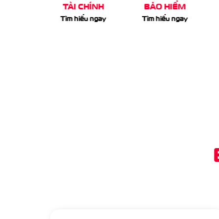
 CHÍNH
BẢO HIỂM
MUA SẮM
iểu ngay
Tìm hiểu ngay
Tìm hiểu ngay