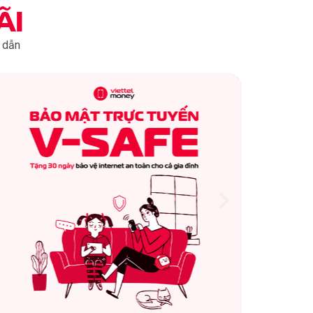
ÃI
 dẫn