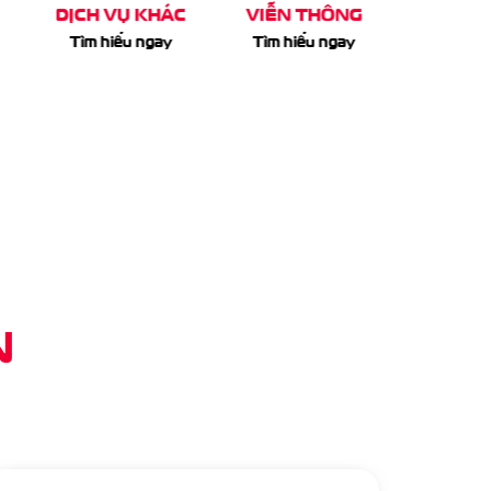
C
VIỄN THÔNG
CHUYỂN TIỀN
HÓA
Tìm hiểu ngay
Tìm hiểu ngay
Tìm hi
N