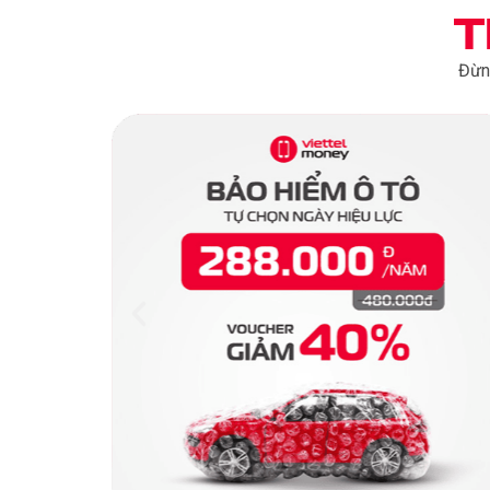
T
Đừn