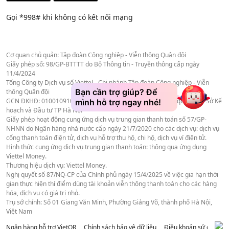
Gọi *998# khi không có kết nối mạng
Cơ quan chủ quản: Tập đoàn Công nghiệp - Viễn thông Quân đội
Giấy phép số: 98/GP-BTTTT do Bộ Thông tin - Truyền thông cấp ngày
11/4/2024
Tổng Công ty Dịch vụ số Viettel - Chi nhánh Tập đoàn Công nghiệp - Viễn
thông Quân đội
GCN ĐKHĐ: 0100109106-478 - Cấp lần đầu: 06/06/2019, Cơ quan cấp: Sở Kế
hoạch và Đầu tư TP Hà Nội
Giấy phép hoạt động cung ứng dịch vụ trung gian thanh toán số 57/GP-
NHNN do Ngân hàng nhà nước cấp ngày 21/7/2020 cho các dịch vụ: dịch vụ
cổng thanh toán điện tử, dịch vụ hỗ trợ thu hộ, chi hộ, dịch vụ ví điện tử.
Hình thức cung ứng dịch vụ trung gian thanh toán: thông qua ứng dụng
Viettel Money.
Thương hiệu dịch vụ: Viettel Money.
Nghị quyết số 87/NQ-CP của Chính phủ ngày 15/4/2025 về việc gia hạn thời
gian thực hiện thí điểm dùng tài khoản viễn thông thanh toán cho các hàng
hóa, dịch vụ có giá trị nhỏ.
Trụ sở chính: Số 01 Giang Văn Minh, Phường Giảng Võ, thành phố Hà Nội,
Việt Nam
Ngân hàng hỗ trợ VietQR
Chính sách bảo vệ dữ liệu
Điều khoản sử dụng we