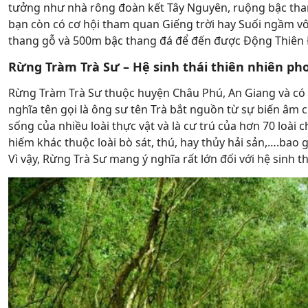
tưởng như nhà rông đoàn kết Tây Nguyên, ruộng bậc tha
bạn còn có cơ hội tham quan Giếng trời hay Suối ngầm v
thang gỗ và 500m bậc thang đá để đến được Động Thiên
Rừng Tràm Trà Sư – Hệ sinh thái thiên nhiên ph
Rừng Tràm Trà Sư thuộc huyện Châu Phú, An Giang và có d
nghĩa tên gọi là ông sư tên Trà bắt nguồn từ sự biến âm c
sống của nhiều loài thực vật và là cư trú của hơn 70 loài 
hiếm khác thuộc loài bò sát, thú, hay thủy hải sản,….ba
Vì vậy, Rừng Trà Sư mang ý nghĩa rất lớn đối với hệ sinh 