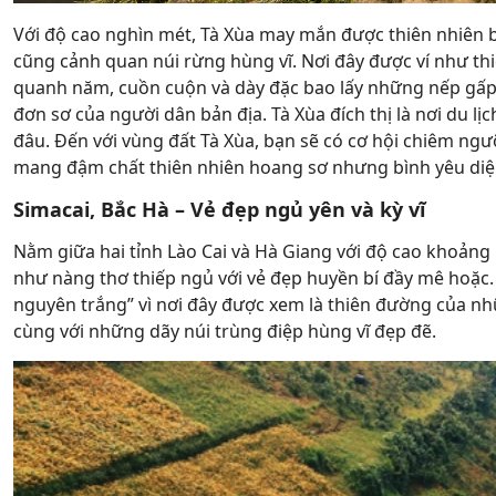
Với độ cao nghìn mét, Tà Xùa may mắn được thiên nhiên 
cũng cảnh quan núi rừng hùng vĩ. Nơi đây được ví như t
quanh năm, cuồn cuộn và dày đặc bao lấy những nếp gấp
đơn sơ của người dân bản địa. Tà Xùa đích thị là nơi du l
đâu. Đến với vùng đất Tà Xùa, bạn sẽ có cơ hội chiêm n
mang đậm chất thiên nhiên hoang sơ nhưng bình yêu diệ
Simacai, Bắc Hà – Vẻ đẹp ngủ yên và kỳ vĩ
Nằm giữa hai tỉnh Lào Cai và Hà Giang với độ cao khoảng
như nàng thơ thiếp ngủ với vẻ đẹp huyền bí đầy mê hoặc. 
nguyên trắng” vì nơi đây được xem là thiên đường của n
cùng với những dãy núi trùng điệp hùng vĩ đẹp đẽ.