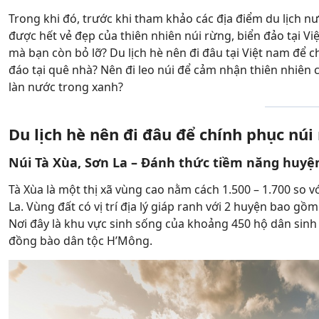
Trong khi đó, trước khi tham khảo các địa điểm du lịch n
được hết vẻ đẹp của thiên nhiên núi rừng, biển đảo tại 
mà bạn còn bỏ lỡ? Du lịch hè nên đi đâu tại Việt nam để
đáo tại quê nhà? Nên đi leo núi để cảm nhận thiên nhiên 
làn nước trong xanh?
Du lịch hè nên đi đâu để chính phục núi
Núi Tà Xùa, Sơn La – Đánh thức tiềm năng huyệ
Tà Xùa là một thị xã vùng cao nằm cách 1.500 – 1.700 so 
La. Vùng đất có vị trí địa lý giáp ranh với 2 huyện bao gồ
Nơi đây là khu vực sinh sống của khoảng 450 hộ dân sin
đồng bào dân tộc H’Mông.