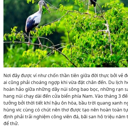
Nơi đây được ví như chốn thần tiên giữa đời thực bởi vẻ 
ai cũng phải choáng ngợp khi vừa đặt chân đến. Du lịch hè
hoàn hảo giữa những dãy núi sông bao bọc, những rạn sa
hang núi chạy dài đến cửa biển phía Nam. Vào tháng 3 đến 
tưởng bởi thời tiết khí hậu ôn hòa, bầu trời quang xanh
hùng vic cùng có chút nên thơ được tạo nên hoàn toàn tự
định phải trải nghiệm công viên đá, bãi san hô triệu năm 
để thử.