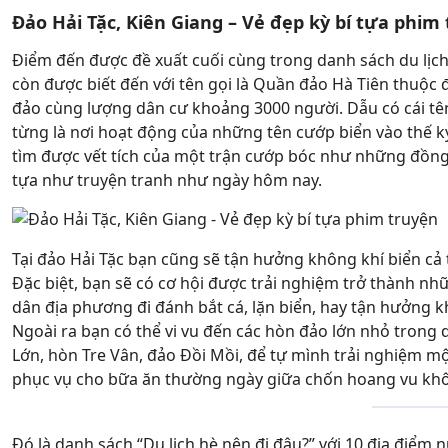
Đảo Hải Tặc, Kiên Giang – Vẻ đẹp kỳ bí tựa phim
Điểm đến được đề xuất cuối cùng trong danh sách du lịch 
còn được biết đến với tên gọi là Quần đảo Hà Tiên thuộc 
đảo cùng lượng dân cư khoảng 3000 người. Dẫu có cái tên 
từng là nơi hoạt động của những tên cướp biển vào thế kỷ
tìm được vết tích của một trận cướp bóc như những đồng t
tựa như truyện tranh như ngày hôm nay.
Tại đảo Hải Tặc bạn cũng sẽ tận hưởng không khí biển cả t
Đặc biệt, bạn sẽ có cơ hội được trải nghiệm trở thành nh
dân địa phương đi đánh bắt cá, lặn biển, hay tận hưởng 
Ngoài ra bạn có thể vi vu đến các hòn đảo lớn nhỏ tron
Lớn, hòn Tre Vân, đảo Đồi Mồi, để tự mình trải nghiệm mộ
phục vụ cho bữa ăn thường ngày giữa chốn hoang vu kh
Đó là danh sách “Du lịch hè nên đi đâu?” với 10 địa điểm