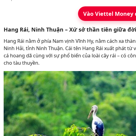
Vào Viettel Money 
Hang Rái, Ninh Thuận – Xứ sở thần tiên giữa đờ
Hang Rái nằm ở phía Nam vịnh Vĩnh Hy, nằm cách xa th
Ninh Hải, tỉnh Ninh Thuận. Cái tên Hang Rái xuất phát từ v
cá hoang dã cùng với sự phổ biến của loài cây rái – có 
cho tàu thuyền.