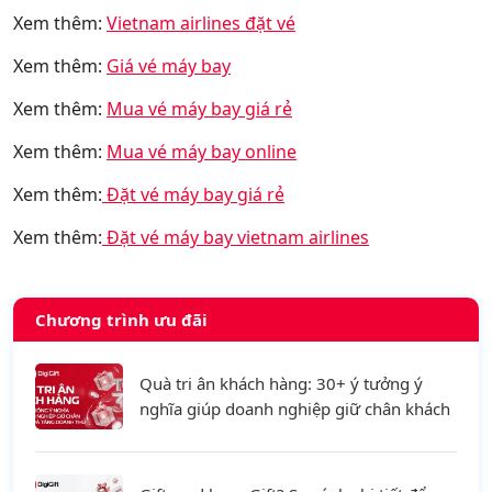
Xem thêm:
Vietnam airlines đặt vé
Xem thêm:
Giá vé máy bay
Xem thêm:
Mua vé máy bay giá rẻ
Xem thêm:
Mua vé máy bay online
Xem thêm:
Đặt vé máy bay giá rẻ
Xem thêm:
Đặt vé máy bay vietnam airlines
Chương trình ưu đãi
Quà tri ân khách hàng: 30+ ý tưởng ý
nghĩa giúp doanh nghiệp giữ chân khách
hàng và tăng doanh thu