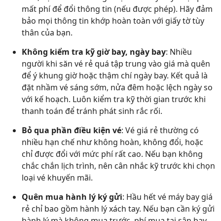
mất phí để đổi thông tin (nếu được phép). Hãy đảm
bảo mọi thông tin khớp hoàn toàn với giấy tờ tùy
thân của bạn.
Không kiểm tra kỹ giờ bay, ngày bay
: Nhiều
người khi săn vé rẻ quá tập trung vào giá mà quên
để ý khung giờ hoặc thậm chí ngày bay. Kết quả là
đặt nhầm vé sáng sớm, nửa đêm hoặc lệch ngày so
với kế hoạch. Luôn kiểm tra kỹ thời gian trước khi
thanh toán để tránh phát sinh rắc rối.
Bỏ qua phần điều kiện vé
: Vé giá rẻ thường có
nhiều hạn chế như không hoàn, không đổi, hoặc
chỉ được đổi với mức phí rất cao. Nếu bạn không
chắc chắn lịch trình, nên cân nhắc kỹ trước khi chọn
loại vé khuyến mãi.
Quên mua hành lý ký gửi
: Hầu hết vé máy bay giá
rẻ chỉ bao gồm hành lý xách tay. Nếu bạn cần ký gửi
hành lý mà không mua trước, phí mua tại sân bay