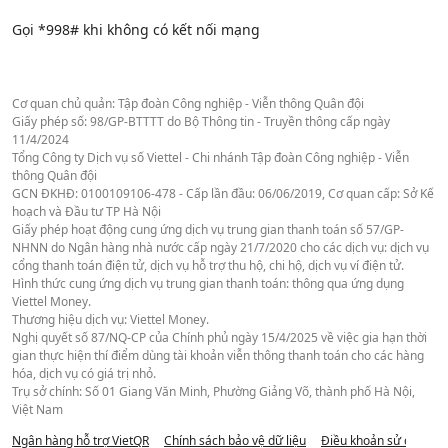
Gọi *998# khi không có kết nối mạng
Cơ quan chủ quản: Tập đoàn Công nghiệp - Viễn thông Quân đội
Giấy phép số: 98/GP-BTTTT do Bộ Thông tin - Truyền thông cấp ngày
11/4/2024
Tổng Công ty Dịch vụ số Viettel - Chi nhánh Tập đoàn Công nghiệp - Viễn
thông Quân đội
GCN ĐKHĐ: 0100109106-478 - Cấp lần đầu: 06/06/2019, Cơ quan cấp: Sở Kế
hoạch và Đầu tư TP Hà Nội
Giấy phép hoạt động cung ứng dịch vụ trung gian thanh toán số 57/GP-
NHNN do Ngân hàng nhà nước cấp ngày 21/7/2020 cho các dịch vụ: dịch vụ
cổng thanh toán điện tử, dịch vụ hỗ trợ thu hộ, chi hộ, dịch vụ ví điện tử.
Hình thức cung ứng dịch vụ trung gian thanh toán: thông qua ứng dụng
Viettel Money.
Thương hiệu dịch vụ: Viettel Money.
Nghị quyết số 87/NQ-CP của Chính phủ ngày 15/4/2025 về việc gia hạn thời
gian thực hiện thí điểm dùng tài khoản viễn thông thanh toán cho các hàng
hóa, dịch vụ có giá trị nhỏ.
Trụ sở chính: Số 01 Giang Văn Minh, Phường Giảng Võ, thành phố Hà Nội,
Việt Nam
Ngân hàng hỗ trợ VietQR
Chính sách bảo vệ dữ liệu
Điều khoản sử dụng we