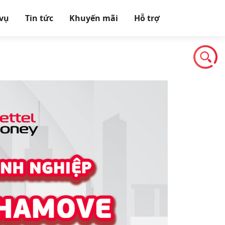
 vụ
Tin tức
Khuyến mãi
Hỗ trợ