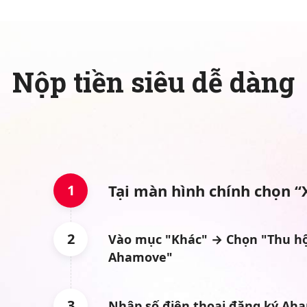
Nộp tiền siêu dễ dàng
Tại màn hình chính chọn “
1
2
Vào mục "Khác" → Chọn "Thu hộ
Ahamove"
3
Nhập số điện thoại đăng ký Ah