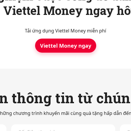
ới Viettel Money ngay h
Tải ứng dụng Viettel Money miễn phí
Viettel Money ngay
 thông tin từ chún
hững chương trình khuyến mãi cùng quà tặng hấp dẫn đến
S
E
ố
m