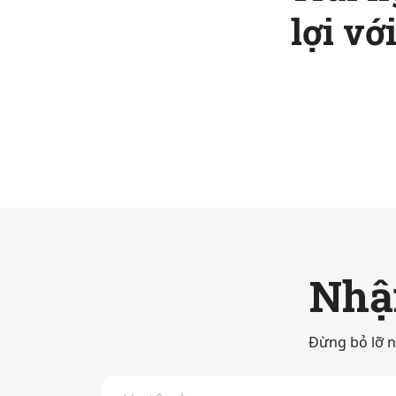
lợi v
Nhận
Đừng bỏ lỡ n
H
ọ