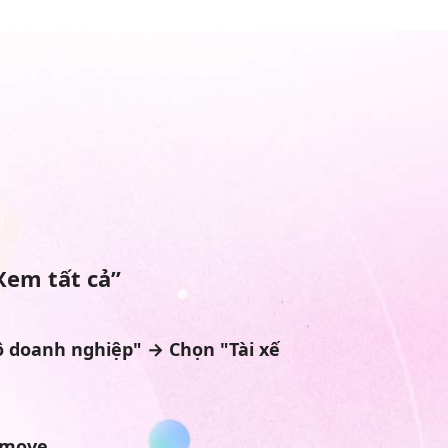
Xem tất cả”
 doanh nghiệp" → Chọn "Tài xế
amove