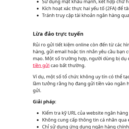
Sử dụng mật khẩu mạnh, kết hợp chữ hoa
Kích hoạt xác thực hai yếu tố (2FA) để 
Tránh truy cập tài khoản ngân hàng qua
Lừa đảo trực tuyến
Rủi ro gửi tiết kiệm online còn đến từ các h
hàng, gửi email hoặc tin nhắn yêu cầu bạn c
mạo. Một số trường hợp, người dùng bị dụ d
tiền gửi
cao bất thường.
Ví dụ, một số tổ chức không uy tín có thể 
lầm tưởng rằng họ đang gửi tiền vào ngân h
gửi.
Giải pháp
:
Kiểm tra kỹ URL của website ngân hàng
Không cung cấp thông tin cá nhân qua e
Chỉ sử dụng ứng dụng ngân hàng chính t