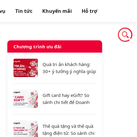
 vụ
Tin tức
Khuyến mãi
Hỗ trợ
Chương trình ưu đãi
Quà tri ân khách hàng:
30+ ý tưởng ý nghĩa giúp
doanh nghiệp giữ chân
khách hàng và tăng
doanh thu
Gift card hay eGift? So
sánh chi tiết để Doanh
nghiệp lựa chọn đúng
giải pháp
Thẻ quà tặng và thẻ quà
tặng điện tử: So sánh chi