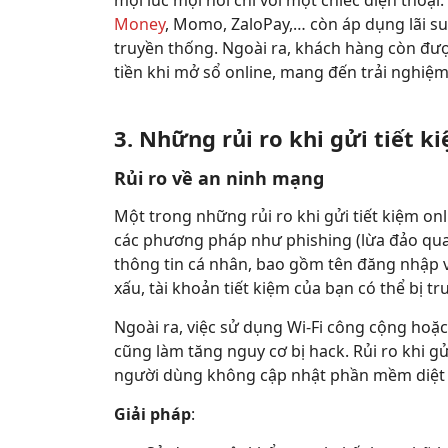
mọi lúc mọi nơi chỉ với một chiếc điện thoại
Money
, Momo, ZaloPay,… còn áp dụng lãi su
truyền thống. Ngoài ra, khách hàng còn đư
tiền khi mở sổ online, mang đến trải nghiệm 
3. Những rủi ro khi gửi tiết k
Rủi ro về an ninh mạng
Một trong những rủi ro khi gửi tiết kiệm onl
các phương pháp như phishing (lừa đảo qua
thông tin cá nhân, bao gồm tên đăng nhập v
xấu, tài khoản tiết kiệm của bạn có thể bị tr
Ngoài ra, việc sử dụng Wi-Fi công cộng hoặc
cũng làm tăng nguy cơ bị hack. Rủi ro khi gử
người dùng không cập nhật phần mềm diệt 
Giải pháp
: