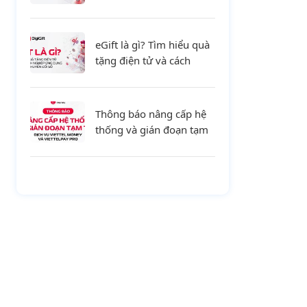
tiết và xu hướng mới cho
doanh nghiệp
eGift là gì? Tìm hiểu quà
tặng điện tử và cách
doanh nghiệp ứng dụng
trong chuyển đổi số
Thông báo nâng cấp hệ
thống và gián đoạn tạm
thời dịch vụ Viettel
Money và ViettelPay Pro
ngày 01/08/2026