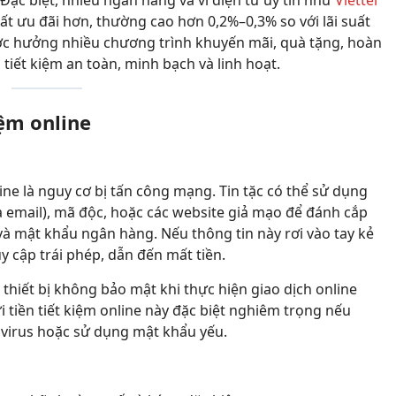
. Đặc biệt, nhiều ngân hàng và ví điện tử uy tín như
Viettel
ất ưu đãi hơn, thường cao hơn 0,2%–0,3% so với lãi suất
ợc hưởng nhiều chương trình khuyến mãi, quà tặng, hoàn
tiết kiệm an toàn, minh bạch và linh hoạt.
iệm online
ine là nguy cơ bị tấn công mạng. Tin tặc có thể sử dụng
 email), mã độc, hoặc các website giả mạo để đánh cắp
à mật khẩu ngân hàng. Nếu thông tin này rơi vào tay kẻ
uy cập trái phép, dẫn đến mất tiền.
 thiết bị không bảo mật khi thực hiện giao dịch online
i tiền tiết kiệm online này đặc biệt nghiêm trọng nếu
virus hoặc sử dụng mật khẩu yếu.