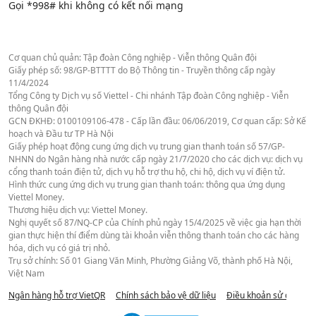
Gọi *998# khi không có kết nối mạng
Cơ quan chủ quản: Tập đoàn Công nghiệp - Viễn thông Quân đội
Giấy phép số: 98/GP-BTTTT do Bộ Thông tin - Truyền thông cấp ngày
11/4/2024
Tổng Công ty Dịch vụ số Viettel - Chi nhánh Tập đoàn Công nghiệp - Viễn
thông Quân đội
GCN ĐKHĐ: 0100109106-478 - Cấp lần đầu: 06/06/2019, Cơ quan cấp: Sở Kế
hoạch và Đầu tư TP Hà Nội
Giấy phép hoạt động cung ứng dịch vụ trung gian thanh toán số 57/GP-
NHNN do Ngân hàng nhà nước cấp ngày 21/7/2020 cho các dịch vụ: dịch vụ
cổng thanh toán điện tử, dịch vụ hỗ trợ thu hộ, chi hộ, dịch vụ ví điện tử.
Hình thức cung ứng dịch vụ trung gian thanh toán: thông qua ứng dụng
Viettel Money.
Thương hiệu dịch vụ: Viettel Money.
Nghị quyết số 87/NQ-CP của Chính phủ ngày 15/4/2025 về việc gia hạn thời
gian thực hiện thí điểm dùng tài khoản viễn thông thanh toán cho các hàng
hóa, dịch vụ có giá trị nhỏ.
Trụ sở chính: Số 01 Giang Văn Minh, Phường Giảng Võ, thành phố Hà Nội,
Việt Nam
Ngân hàng hỗ trợ VietQR
Chính sách bảo vệ dữ liệu
Điều khoản sử dụng we