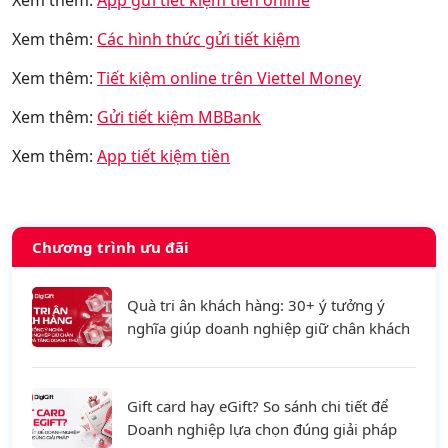
Xem thêm:
App gửi tiết kiệm tiền online
Xem thêm:
Các hình thức gửi tiết kiệm
Xem thêm:
Tiết kiệm online trên Viettel Money
Xem thêm:
Gửi tiết kiệm MBBank
Xem thêm:
App tiết kiệm tiền
27952
Chương trình ưu đãi
Quà tri ân khách hàng: 30+ ý tưởng ý
nghĩa giúp doanh nghiệp giữ chân khách
hàng và tăng doanh thu
Gift card hay eGift? So sánh chi tiết để
Doanh nghiệp lựa chọn đúng giải pháp