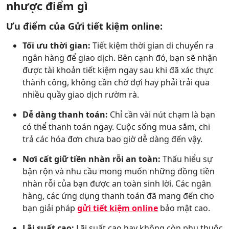
nhược điểm gì
Ưu điểm của Gửi tiết kiệm online:
Tối ưu thời gian:
Tiết kiệm thời gian di chuyển ra
ngân hàng để giao dịch. Bên cạnh đó, bạn sẽ nhận
được tài khoản tiết kiệm ngay sau khi đã xác thực
thành công, không cần chờ đợi hay phải trải qua
nhiều quầy giao dịch rườm rà.
Dễ dàng thanh toán:
Chỉ cần vài nút chạm là bạn
có thể thanh toán ngay. Cuộc sống mua sắm, chi
trả các hóa đơn chưa bao giờ dễ dàng đến vậy.
Nơi cất giữ tiền nhàn rỗi an toàn:
Thấu hiểu sự
bận rộn và nhu cầu mong muốn những đồng tiền
nhàn rỗi của bạn được an toàn sinh lời. Các ngân
hàng, các ứng dụng thanh toán đã mang đến cho
bạn giải pháp
gửi tiết kiệm online
bảo mật cao.
Lãi suất cao:
Lãi suất cao hay không còn phụ thuộc