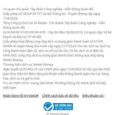
Cơ quan chủ quản: Tập đoàn Công nghiệp - Viễn thông Quân đội
Giấy phép số: 98/GP-BTTTT do Bộ Thông tin - Truyền thông cấp ngày
11/4/2024
Tổng Công ty Dịch vụ số Viettel - Chi nhánh Tập đoàn Công nghiệp - Viễn
thông Quân đội
GCN ĐKHĐ: 0100109106-478 - Cấp lần đầu: 06/06/2019, Cơ quan cấp: Sở Kế
hoạch và Đầu tư TP Hà Nội
Giấy phép hoạt động cung ứng dịch vụ trung gian thanh toán số 57/GP-
NHNN do Ngân hàng nhà nước cấp ngày 21/7/2020 cho các dịch vụ: dịch vụ
cổng thanh toán điện tử, dịch vụ hỗ trợ thu hộ, chi hộ, dịch vụ ví điện tử.
Hình thức cung ứng dịch vụ trung gian thanh toán: thông qua ứng dụng
Viettel Money.
Thương hiệu dịch vụ: Viettel Money.
Nghị quyết số 87/NQ-CP của Chính phủ ngày 15/4/2025 về việc gia hạn thời
gian thực hiện thí điểm dùng tài khoản viễn thông thanh toán cho các hàng
hóa, dịch vụ có giá trị nhỏ.
Trụ sở chính: Số 01 Giang Văn Minh, Phường Giảng Võ, thành phố Hà Nội,
Việt Nam
Ngân hàng hỗ trợ VietQR
Chính sách bảo vệ dữ liệu
Điều khoản sử dụng we
© Viettel Digital