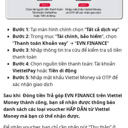
Bước 1
: Tại màn hình chính chọn “
Tất cả dịch vụ
”
Bước 2
: Trong mục “
Tài chính, bảo hiểm
“, chọn
“
Thanh toán Khoản vay
” → “
EVN FINANCE
“
Bước 3
: Nhập thông tin tra cứu để kiểm tra số tiền
thanh toán
Bước 4
: Chọn nguồn tiền thanh toán: Tài khoản
ViettelPay
hoặc
Tiền di động
Bước 5
: Nhập mật khẩu Viettel Money và OTP để
xác nhận giao dịch
Sau khi Đóng tiền Trả góp EVN FINANCE trên Viettel
Money thành công, bạn sẽ nhận được thông báo
danh sách các loại voucher HẤP DẪN từ Viettel
Money mà bạn có thể nhận được.
Để nhận voucher, bạn chỉ cần nhấn nút “Thu thập” ở