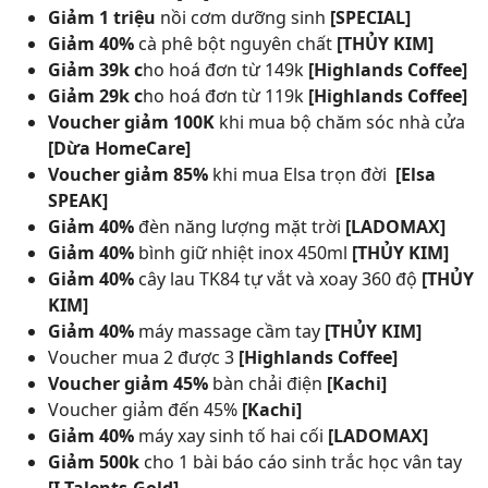
Giảm 1 triệu
nồi cơm dưỡng sinh
[SPECIAL]
Giảm 40%
cà phê bột nguyên chất
[THỦY KIM]
Giảm 39k c
ho hoá đơn từ 149k
[Highlands Coffee]
Giảm 29k c
ho hoá đơn từ 119k
[Highlands Coffee]
Voucher giảm 100K
khi mua bộ chăm sóc nhà cửa
[Dừa HomeCare]
Voucher giảm 85%
khi mua Elsa trọn đời
[Elsa
SPEAK]
Giảm 40%
đèn năng lượng mặt trời
[LADOMAX]
Giảm 40%
bình giữ nhiệt inox 450ml
[THỦY KIM]
Giảm 40%
cây lau TK84 tự vắt và xoay 360 độ
[THỦY
KIM]
Giảm 40%
máy massage cầm tay
[THỦY KIM]
Voucher mua 2 được 3
[Highlands Coffee]
Voucher giảm 45%
bàn chải điện
[Kachi]
Voucher giảm đến 45%
[Kachi]
Giảm 40%
máy xay sinh tố hai cối
[LADOMAX]
Giảm 500k
cho 1 bài báo cáo sinh trắc học vân tay