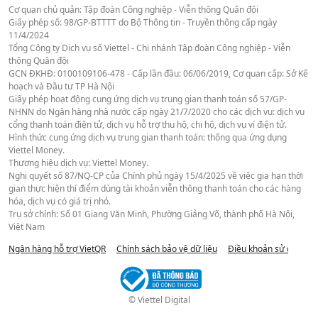
Cơ quan chủ quản: Tập đoàn Công nghiệp - Viễn thông Quân đội
Giấy phép số: 98/GP-BTTTT do Bộ Thông tin - Truyền thông cấp ngày
11/4/2024
Tổng Công ty Dịch vụ số Viettel - Chi nhánh Tập đoàn Công nghiệp - Viễn
thông Quân đội
GCN ĐKHĐ: 0100109106-478 - Cấp lần đầu: 06/06/2019, Cơ quan cấp: Sở Kế
hoạch và Đầu tư TP Hà Nội
Giấy phép hoạt động cung ứng dịch vụ trung gian thanh toán số 57/GP-
NHNN do Ngân hàng nhà nước cấp ngày 21/7/2020 cho các dịch vụ: dịch vụ
cổng thanh toán điện tử, dịch vụ hỗ trợ thu hộ, chi hộ, dịch vụ ví điện tử.
Hình thức cung ứng dịch vụ trung gian thanh toán: thông qua ứng dụng
Viettel Money.
Thương hiệu dịch vụ: Viettel Money.
Nghị quyết số 87/NQ-CP của Chính phủ ngày 15/4/2025 về việc gia hạn thời
gian thực hiện thí điểm dùng tài khoản viễn thông thanh toán cho các hàng
hóa, dịch vụ có giá trị nhỏ.
Trụ sở chính: Số 01 Giang Văn Minh, Phường Giảng Võ, thành phố Hà Nội,
Việt Nam
Ngân hàng hỗ trợ VietQR
Chính sách bảo vệ dữ liệu
Điều khoản sử dụng we
© Viettel Digital