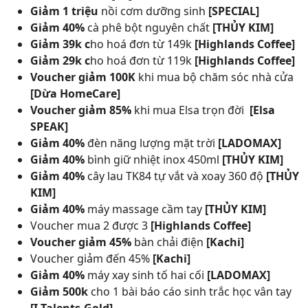
Giảm 1 triệu
nồi cơm dưỡng sinh
[SPECIAL]
Giảm 40%
cà phê bột nguyên chất
[THỦY KIM]
Giảm 39k c
ho hoá đơn từ 149k
[Highlands Coffee]
Giảm 29k c
ho hoá đơn từ 119k
[Highlands Coffee]
Voucher giảm 100K
khi mua bộ chăm sóc nhà cửa
[Dừa HomeCare]
Voucher giảm 85%
khi mua Elsa trọn đời
[Elsa
SPEAK]
Giảm 40%
đèn năng lượng mặt trời
[LADOMAX]
Giảm 40%
bình giữ nhiệt inox 450ml
[THỦY KIM]
Giảm 40%
cây lau TK84 tự vắt và xoay 360 độ
[THỦY
KIM]
Giảm 40%
máy massage cầm tay
[THỦY KIM]
Voucher mua 2 được 3
[Highlands Coffee]
Voucher giảm 45%
bàn chải điện
[Kachi]
Voucher giảm đến 45%
[Kachi]
Giảm 40%
máy xay sinh tố hai cối
[LADOMAX]
Giảm 500k
cho 1 bài báo cáo sinh trắc học vân tay