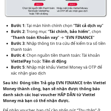
Bước 1
: Tại màn hình chính chọn “
Tất cả dịch vụ
”
Bước 2
: Trong mục “
Tài chính, bảo hiểm
“, chọn
“
Thanh toán Khoản vay
” → “
EVN FINANCE
“
Bước 3
: Nhập thông tin tra cứu để kiểm tra số tiền
thanh toán
Bước 4
: Chọn nguồn tiền thanh toán: Tài khoản
ViettelPay
hoặc
Tiền di động
Bước 5
: Nhập mật khẩu Viettel Money và OTP để
xác nhận giao dịch
Sau khi Đóng tiền Trả góp EVN FINANCE trên Viettel
Money thành công, bạn sẽ nhận được thông báo
danh sách các loại voucher HẤP DẪN từ Viettel
Money mà bạn có thể nhận được.
Để nhận voucher, bạn chỉ cần nhấn nút “Thu thập” ở