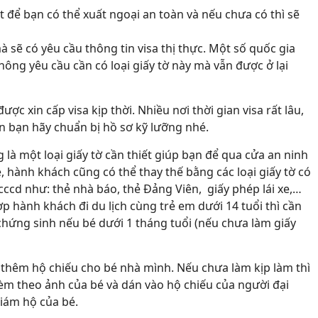
iết để bạn có thể xuất ngoại an toàn và nếu chưa có thì sẽ
mà sẽ có yêu cầu thông tin visa thị thực. Một số quốc gia
ông yêu cầu cần có loại giấy tờ này mà vẫn được ở lại
ợc xin cấp visa kịp thời. Nhiều nơi thời gian visa rất lâu,
 nên bạn hãy chuẩn bị hồ sơ kỹ lưỡng nhé.
là một loại giấy tờ cần thiết giúp bạn để qua cửa an ninh
 hành khách cũng có thể thay thế bằng các loại giấy tờ có
cd như: thẻ nhà báo, thẻ Đảng Viên, giấy phép lái xe,…
ợp hành khách đi du lịch cùng trẻ em dưới 14 tuổi thì cần
chứng sinh nếu bé dưới 1 tháng tuổi (nếu chưa làm giấy
m thêm hộ chiếu cho bé nhà mình. Nếu chưa làm kịp làm thì
kèm theo ảnh của bé và dán vào hộ chiếu của người đại
iám hộ của bé.