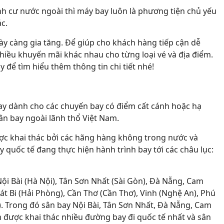
định cư nước ngoài thì máy bay luôn là phương tiện chủ yếu
c.
y càng gia tăng. Để giúp cho khách hàng tiếp cận dễ
iều khuyến mãi khác nhau cho từng loại vé và địa điểm.
y để tìm hiểu thêm thông tin chi tiết nhé!
bay dành cho các chuyến bay có điểm cất cánh hoặc hạ
sân bay ngoài lãnh thổ Việt Nam.
ược khai thác bởi các hãng hàng không trong nước và
 quốc tế đang thực hiện hành trình bay tới các châu lục:
ội Bài (Hà Nội), Tân Sơn Nhất (Sài Gòn), Đà Nẵng, Cam
t Bi (Hải Phòng), Cần Thơ (Cần Thơ), Vinh (Nghệ An), Phú
. Trong đó sân bay Nội Bài, Tân Sơn Nhất, Đà Nẵng, Cam
được khai thác nhiều đường bay đi quốc tế nhất và sân