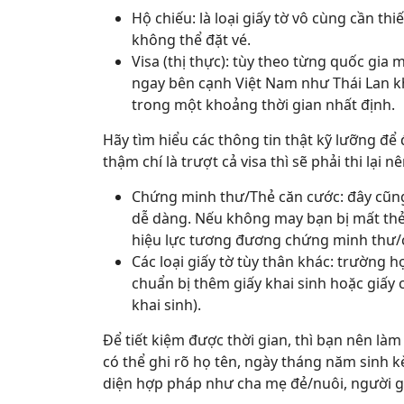
Hộ chiếu: là loại giấy tờ vô cùng cần th
không thể đặt vé.
Visa (thị thực): tùy theo từng quốc gia 
ngay bên cạnh Việt Nam như Thái Lan kh
trong một khoảng thời gian nhất định.
Hãy tìm hiểu các thông tin thật kỹ lưỡng để đư
thậm chí là trượt cả visa thì sẽ phải thi lại
Chứng minh thư/Thẻ căn cước: đây cũng 
dễ dàng. Nếu không may bạn bị mất thẻ,
hiệu lực tương đương chứng minh thư/cc
Các loại giấy tờ tùy thân khác: trường h
chuẩn bị thêm giấy khai sinh hoặc giấy 
khai sinh).
Để tiết kiệm được thời gian, thì bạn nên là
có thể ghi rõ họ tên, ngày tháng năm sinh 
diện hợp pháp như cha mẹ đẻ/nuôi, người g