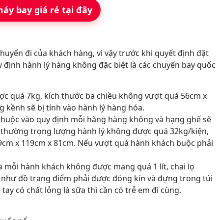
áy bay giá rẻ tại đây
uyến đi của khách hàng, vì vậy trước khi quyết định đặt
y định hành lý hàng không đặc biệt là các chuyến bay quốc
ợc quá 7kg, kích thước ba chiều không vượt quá 56cm x
 kềnh sẽ bị tính vào hành lý hàng hóa.
y thuộc vào quy định mỗi hãng hàng không và hạng ghế sẽ
 thường trọng lượng hành lý không được quá 32kg/kiện,
19cm x 119cm x 81cm. Nếu vượt quá hành khách buộc phải
đa mỗi hành khách không được mang quá 1 lít, chai lọ
như đồ trang điểm phải được đóng kín và đựng trong túi
tay có chất lỏng là sữa thì cần có trẻ em đi cùng.