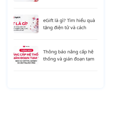
tiết và xu hướng mới cho
doanh nghiệp
eGift là gì? Tìm hiểu quà
tặng điện tử và cách
doanh nghiệp ứng dụng
trong chuyển đổi số
Thông báo nâng cấp hệ
thống và gián đoạn tạm
thời dịch vụ Viettel
Money và ViettelPay Pro
ngày 01/08/2026