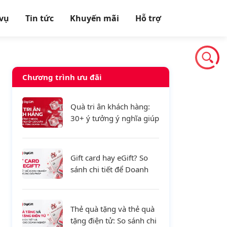
 vụ
Tin tức
Khuyến mãi
Hỗ trợ
Chương trình ưu đãi
Quà tri ân khách hàng:
30+ ý tưởng ý nghĩa giúp
doanh nghiệp giữ chân
khách hàng và tăng
doanh thu
Gift card hay eGift? So
sánh chi tiết để Doanh
nghiệp lựa chọn đúng
giải pháp
Thẻ quà tặng và thẻ quà
tặng điện tử: So sánh chi