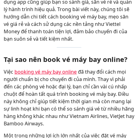
dụng app cũng giúp bạn so sánh giá, săn vé rẻ và quản
lý hành trình hiệu quả. Trong bài viết này, chúng tôi sẽ
hướng dẫn chi tiết cách booking vé máy bay, mẹo săn
vé giá rẻ và cách sử dụng các nền tảng như Viettel
Money để thanh toán tiện lợi, đảm bảo chuyến đi của
bạn suôn sẻ và tiết kiệm nhất.
Tại sao nên book vé máy bay online?
Việc
booking vé máy bay online
đã thay đổi cách mọi
người chuẩn bị cho chuyến đi của mình. Thay vì phải
đến các phòng vé hoặc đại lý, bạn chỉ cần vài cú nhấp
chuột để hoàn tất quá trình booking vé máy bay. Điều
này không chỉ giúp tiết kiệm thời gian mà còn mang lại
sự linh hoạt khi bạn có thể so sánh giá vé từ nhiều hãng
hàng không khác nhau như Vietnam Airlines, VietJet hay
Bamboo Airways.
Một trong những lợi ích lớn nhất của việc đặt vé máy