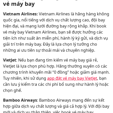
vé máy bay
Vietnam Airlines:
Vietnam Airlines là hãng hàng không
quốc gia, nổi tiếng với dịch vụ chất lượng cao, đội bay
hiện đại, và mạng lưới đường bay rộng khắp. Khi book
vé máy bay Vietnam Airlines, bạn sẽ được hưởng các
tiện ích như suất ăn miễn phí, hành lý ký gửi, và dịch vụ
giải trí trên máy bay. Đây là lựa chọn lý tưởng cho
những ai ưu tiên sự thoải mái và chuyên nghiệp.
VietJet
: Nếu bạn đang tìm kiếm vé máy bay giá rẻ,
VietJet là lựa chọn phù hợp. Hãng thường xuyên có các
chương trình khuyến mãi “0 đồng” hoặc giảm giá mạnh.
Tuy nhiên, khi sử dụng
app đặt vé máy bay VietJet
, bạn
cần lưu ý kiểm tra các chi phí bổ sung như hành lý hoặc
chọn ghế.
Bamboo Airways
: Bamboo Airways mang đến sự kết
hợp giữa dịch vụ chất lượng và giá cả hợp lý. Với đội bay
mới và dịch vụ thân thiện, việc book vé máy bay