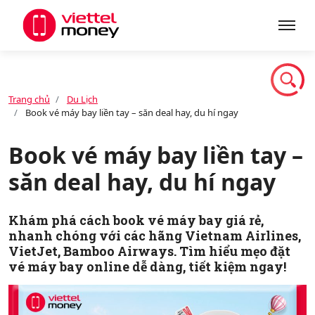
Giới thiệu
Trang chủ
Du Lịch
Book vé máy bay liền tay – săn deal hay, du hí ngay
Sản phẩm
Book vé máy bay liền tay –
săn deal hay, du hí ngay
Dịch vụ
Khám phá cách book vé máy bay giá rẻ,
Tin tức
nhanh chóng với các hãng Vietnam Airlines,
VietJet, Bamboo Airways. Tìm hiểu mẹo đặt
vé máy bay online dễ dàng, tiết kiệm ngay!
Khuyến mãi