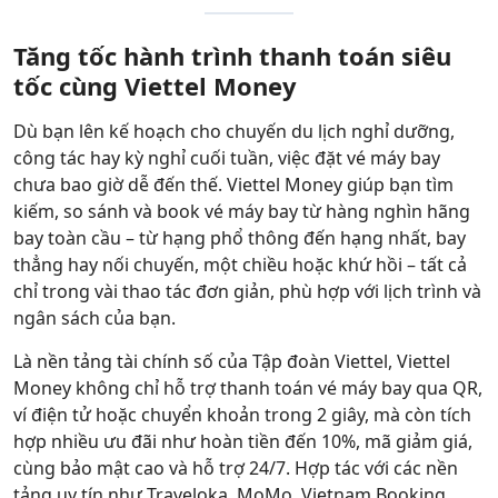
Tăng tốc hành trình thanh toán siêu
tốc cùng Viettel Money
Dù bạn lên kế hoạch cho chuyến du lịch nghỉ dưỡng,
công tác hay kỳ nghỉ cuối tuần, việc đặt vé máy bay
chưa bao giờ dễ đến thế. Viettel Money giúp bạn tìm
kiếm, so sánh và book vé máy bay từ hàng nghìn hãng
bay toàn cầu – từ hạng phổ thông đến hạng nhất, bay
thẳng hay nối chuyến, một chiều hoặc khứ hồi – tất cả
chỉ trong vài thao tác đơn giản, phù hợp với lịch trình và
ngân sách của bạn.
Là nền tảng tài chính số của Tập đoàn Viettel, Viettel
Money không chỉ hỗ trợ thanh toán vé máy bay qua QR,
ví điện tử hoặc chuyển khoản trong 2 giây, mà còn tích
hợp nhiều ưu đãi như hoàn tiền đến 10%, mã giảm giá,
cùng bảo mật cao và hỗ trợ 24/7. Hợp tác với các nền
tảng uy tín như Traveloka, MoMo, Vietnam Booking…,