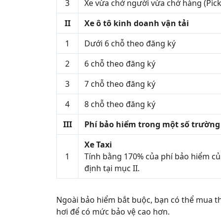
3
Xe vừa chở người vừa chở hàng (Pick
II
Xe ô tô kinh doanh vận tải
1
Dưới 6 chỗ theo đăng ký
2
6 chỗ theo đăng ký
3
7 chỗ theo đăng ký
4
8 chỗ theo đăng ký
III
Phí bảo hiểm trong một số trường
Xe Taxi
1
Tính bằng 170% của phí bảo hiểm củ
định tại mục II.
Ngoài bảo hiểm bắt buộc, bạn có thể mua th
hơi để có mức bảo vệ cao hơn.