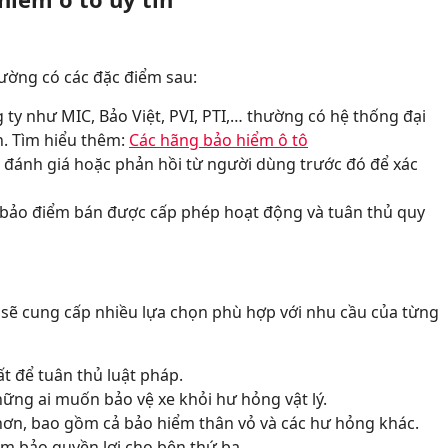
ường có các đặc điểm sau:
g ty như MIC, Bảo Việt, PVI, PTI,… thường có hệ thống đại
ín. Tìm hiểu thêm:
Các hãng bảo hiểm ô tô
c đánh giá hoặc phản hồi từ người dùng trước đó để xác
 bảo điểm bán được cấp phép hoạt động và tuân thủ quy
sẽ cung cấp nhiều lựa chọn phù hợp với nhu cầu của từng
ất để tuân thủ luật pháp.
ững ai muốn bảo vệ xe khỏi hư hỏng vật lý.
 hơn, bao gồm cả bảo hiểm thân vỏ và các hư hỏng khác.
ảm bảo quyền lợi cho bên thứ ba.