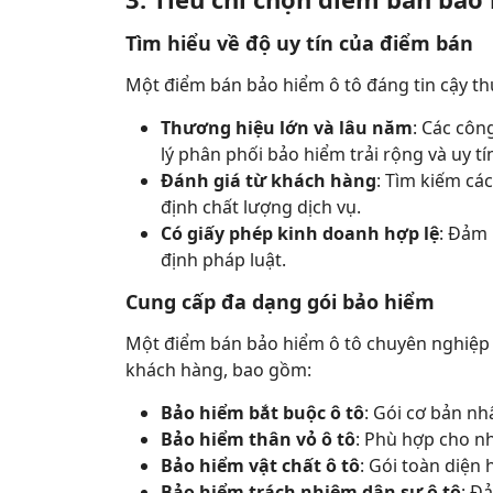
Tìm hiểu về độ uy tín của điểm bán
Một điểm bán bảo hiểm ô tô đáng tin cậy th
Thương hiệu lớn và lâu năm
: Các côn
lý phân phối bảo hiểm trải rộng và uy t
Đánh giá từ khách hàng
: Tìm kiếm cá
định chất lượng dịch vụ.
Có giấy phép kinh doanh hợp lệ
: Đảm
định pháp luật.
Cung cấp đa dạng gói bảo hiểm
Một điểm bán bảo hiểm ô tô chuyên nghiệp 
khách hàng, bao gồm:
Bảo hiểm bắt buộc ô tô
: Gói cơ bản nh
Bảo hiểm thân vỏ ô tô
: Phù hợp cho nh
Bảo hiểm vật chất ô tô
: Gói toàn diện
Bảo hiểm trách nhiệm dân sự ô tô
: Đ