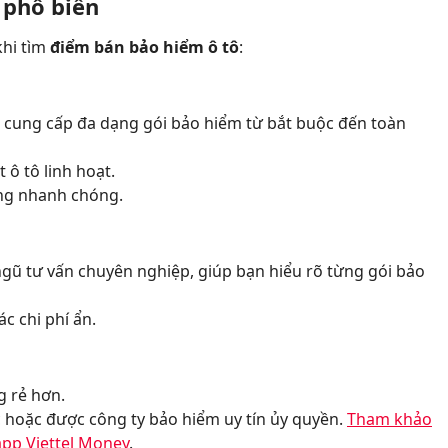
 phổ biến
khi tìm
điểm bán bảo hiểm ô tô
:
m, cung cấp đa dạng gói bảo hiểm từ bắt buộc đến toàn
 ô tô linh hoạt.
àng nhanh chóng.
ngũ tư vấn chuyên nghiệp, giúp bạn hiểu rõ từng gói bảo
c chi phí ẩn.
ng rẻ hơn.
c hoặc được công ty bảo hiểm uy tín ủy quyền.
Tham khảo
app Viettel Money
.