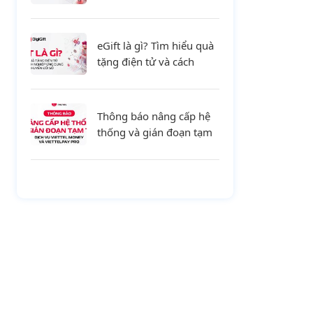
tiết và xu hướng mới cho
doanh nghiệp
eGift là gì? Tìm hiểu quà
tặng điện tử và cách
doanh nghiệp ứng dụng
trong chuyển đổi số
Thông báo nâng cấp hệ
thống và gián đoạn tạm
thời dịch vụ Viettel
Money và ViettelPay Pro
ngày 01/08/2026