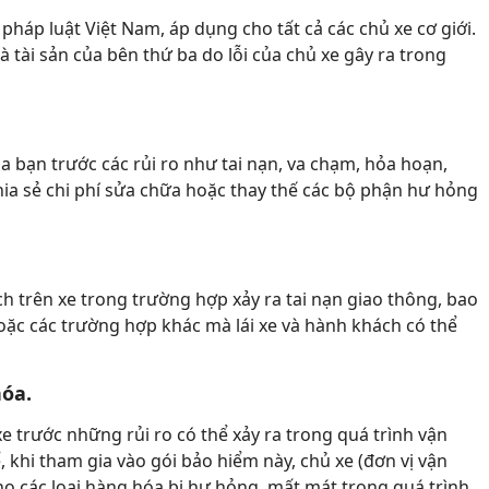
pháp luật Việt Nam, áp dụng cho tất cả các chủ xe cơ giới.
và tài sản của bên thứ ba do lỗi của chủ xe gây ra trong
ủa bạn trước các rủi ro như tai nạn, va chạm, hỏa hoạn,
hia sẻ chi phí sửa chữa hoặc thay thế các bộ phận hư hỏng
ch trên xe trong trường hợp xảy ra tai nạn giao thông, bao
ặc các trường hợp khác mà lái xe và hành khách có thể
óa.
xe trước những rủi ro có thể xảy ra trong quá trình vận
 khi tham gia vào gói bảo hiểm này, chủ xe (đơn vị vận
ho các loại hàng hóa bị hư hỏng, mất mát trong quá trình