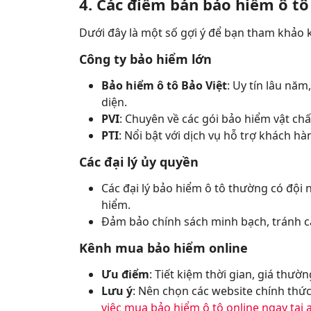
4. Các điểm bán bảo hiểm ô tô
Dưới đây là một số gợi ý để bạn tham khảo 
Công ty bảo hiểm lớn
Bảo hiểm ô tô Bảo Việt
: Uy tín lâu nă
diện.
PVI
: Chuyên về các gói bảo hiểm vật chất
PTI
: Nổi bật với dịch vụ hỗ trợ khách h
Các đại lý ủy quyền
Các đại lý bảo hiểm ô tô thường có đội 
hiểm.
Đảm bảo chính sách minh bạch, tránh cá
Kênh mua bảo hiểm online
Ưu điểm
: Tiết kiệm thời gian, giá thườ
Lưu ý
: Nên chọn các website chính thứ
việc mua bảo hiểm ô tô online ngay tại 