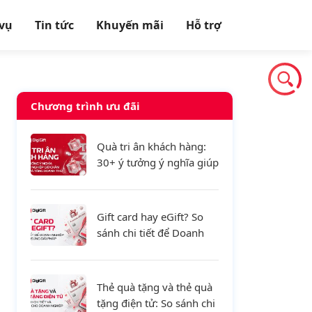
 vụ
Tin tức
Khuyến mãi
Hỗ trợ
Chương trình ưu đãi
Quà tri ân khách hàng:
30+ ý tưởng ý nghĩa giúp
doanh nghiệp giữ chân
khách hàng và tăng
doanh thu
Gift card hay eGift? So
sánh chi tiết để Doanh
nghiệp lựa chọn đúng
giải pháp
Thẻ quà tặng và thẻ quà
tặng điện tử: So sánh chi