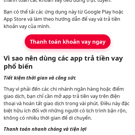
thanh toán các khoản vay tiêu dùng trực tuyến.
Bạn có thể tải các ứng dụng này từ Google Play hoặc
App Store và làm theo hướng dẫn để vay và trả tiền
khoản vay của mình.
Thanh toán khoản vay ngay
Vì sao nên dùng các app trả tiền vay
phổ biến
Tiết kiệm thời gian và công sức
Thay vì phải đến các chi nhánh ngân hàng hoặc điểm
giao dịch, bạn chỉ cần mở app trả tiền vay trên điện
thoại và hoàn tất giao dịch trong vài phút. Điều này đặc
biệt hữu ích đối với những người có lịch trình bận rộn,
không có nhiều thời gian để di chuyển.
Thanh toán nhanh chóng và tiện lợi