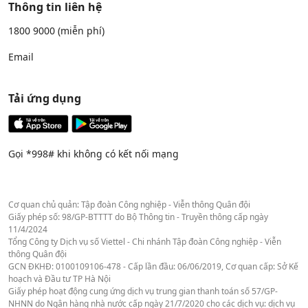
Thông tin liên hệ
1800 9000
(miễn phí)
Email
Tải ứng dụng
Gọi *998# khi không có kết nối mạng
Cơ quan chủ quản: Tập đoàn Công nghiệp - Viễn thông Quân đội
Giấy phép số: 98/GP-BTTTT do Bộ Thông tin - Truyền thông cấp ngày
11/4/2024
Tổng Công ty Dịch vụ số Viettel - Chi nhánh Tập đoàn Công nghiệp - Viễn
thông Quân đội
GCN ĐKHĐ: 0100109106-478 - Cấp lần đầu: 06/06/2019, Cơ quan cấp: Sở Kế
hoạch và Đầu tư TP Hà Nội
Giấy phép hoạt động cung ứng dịch vụ trung gian thanh toán số 57/GP-
NHNN do Ngân hàng nhà nước cấp ngày 21/7/2020 cho các dịch vụ: dịch vụ