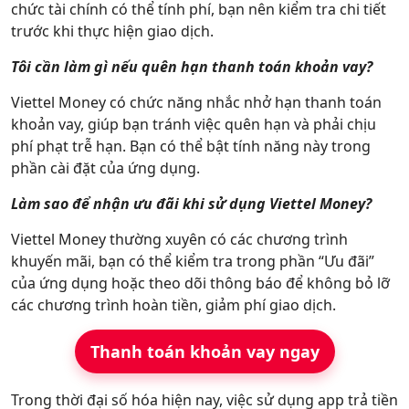
chức tài chính có thể tính phí, bạn nên kiểm tra chi tiết
trước khi thực hiện giao dịch.
Tôi cần làm gì nếu quên hạn thanh toán khoản vay?
Viettel Money có chức năng nhắc nhở hạn thanh toán
khoản vay, giúp bạn tránh việc quên hạn và phải chịu
phí phạt trễ hạn. Bạn có thể bật tính năng này trong
phần cài đặt của ứng dụng.
Làm sao để nhận ưu đãi khi sử dụng Viettel Money?
Viettel Money thường xuyên có các chương trình
khuyến mãi, bạn có thể kiểm tra trong phần “Ưu đãi”
của ứng dụng hoặc theo dõi thông báo để không bỏ lỡ
các chương trình hoàn tiền, giảm phí giao dịch.
Thanh toán khoản vay ngay
Trong thời đại số hóa hiện nay, việc sử dụng app trả tiền