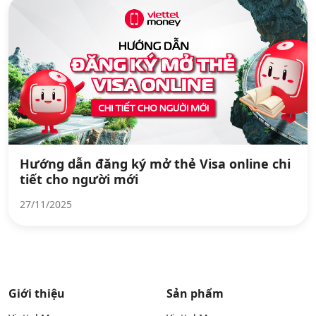
Hướng dẫn đăng ký mở thẻ Visa online chi
tiết cho người mới
27/11/2025
Giới thiệu
Sản phẩm