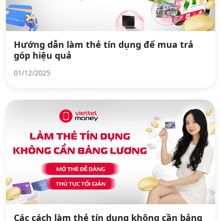
Hướng dẫn làm thẻ tín dụng để mua trả
góp hiệu quả
01/12/2025
Các cách làm thẻ tín dụng không cần bảng