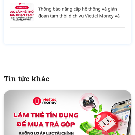
Thông báo nâng cấp hệ thống và gián
đoạn tạm thời dịch vụ Viettel Money và
ViettelPay Pro ngày 01/08/2026
Tin tức khác