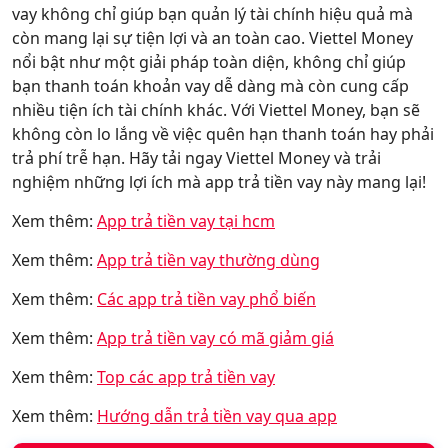
vay không chỉ giúp bạn quản lý tài chính hiệu quả mà
còn mang lại sự tiện lợi và an toàn cao. Viettel Money
nổi bật như một giải pháp toàn diện, không chỉ giúp
bạn thanh toán khoản vay dễ dàng mà còn cung cấp
nhiều tiện ích tài chính khác. Với Viettel Money, bạn sẽ
không còn lo lắng về việc quên hạn thanh toán hay phải
trả phí trễ hạn. Hãy tải ngay Viettel Money và trải
nghiệm những lợi ích mà app trả tiền vay này mang lại!
Xem thêm:
App trả tiền vay tại hcm
Xem thêm:
App trả tiền vay thường dùng
Xem thêm:
Các app trả tiền vay phổ biến
Xem thêm:
App trả tiền vay có mã giảm giá
Xem thêm:
Top các app trả tiền vay
Xem thêm:
Hướng dẫn trả tiền vay qua app