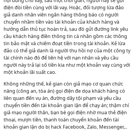
nội dung cho vay, sau một thời gian, người này sẽ gọi
điện đòi tiền cùng với lãi vay. Hoặc, đối tượng lừa đảo
giả danh nhân viên ngân hàng thông báo có người
chuyển nhầm tiền vào tài khoản của khách hàng và
hướng dẫn thủ tục hoàn trả, sau đó gửi đường link yêu
cầu khách hàng điền thông tin cá nhân gồm các thông
tin bảo mật và chiếm đoạt tiền trong tài khoản. Kẻ lừa
đảo có thể giả danh là người thu hồi nợ của một công ty
tài chính nào đó để liên hệ với nạn nhân và yêu cầu
người này trả lại số tiền kia như một khoản vay cùng với
một khoản lãi suất cao.
Không những thế, kẻ gian còn giả mạo cơ quan chức
năng (công an, tòa án) gọi điện đe dọa khách hàng có
liên quan đến vụ án, đường dây tội phạm và yêu cầu
chuyển tiền đến tài khoản gian lận để chạy án; thậm chí
giả mạo người thân, bạn bè gọi điện nhờ mua thẻ điện
thoại, mượn tiền, thanh toán chuyển khoản đến tài
khoản gian lận do bị hack Facebook, Zalo, Messenger,..