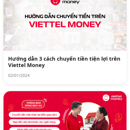
Hướng dẫn 3 cách chuyển tiền tiện lợi trên
Viettel Money
02/01/2024