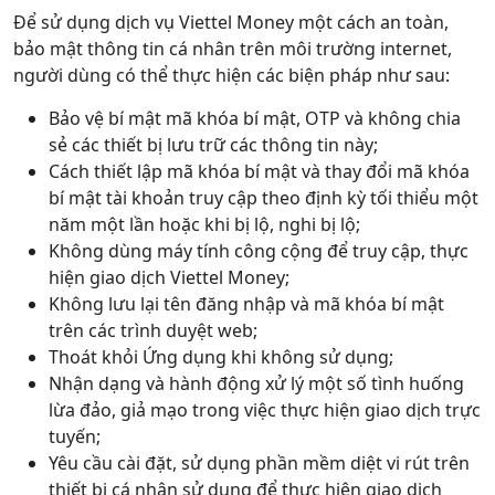
Để sử dụng dịch vụ Viettel Money một cách an toàn,
bảo mật thông tin cá nhân trên môi trường internet,
người dùng có thể thực hiện các biện pháp như sau:
Bảo vệ bí mật mã khóa bí mật, OTP và không chia
sẻ các thiết bị lưu trữ các thông tin này;
Cách thiết lập mã khóa bí mật và thay đổi mã khóa
bí mật tài khoản truy cập theo định kỳ tối thiểu một
năm một lần hoặc khi bị lộ, nghi bị lộ;
Không dùng máy tính công cộng để truy cập, thực
hiện giao dịch Viettel Money;
Không lưu lại tên đăng nhập và mã khóa bí mật
trên các trình duyệt web;
Thoát khỏi Ứng dụng khi không sử dụng;
Nhận dạng và hành động xử lý một số tình huống
lừa đảo, giả mạo trong việc thực hiện giao dịch trực
tuyến;
Yêu cầu cài đặt, sử dụng phần mềm diệt vi rút trên
thiết bị cá nhân sử dụng để thực hiện giao dịch