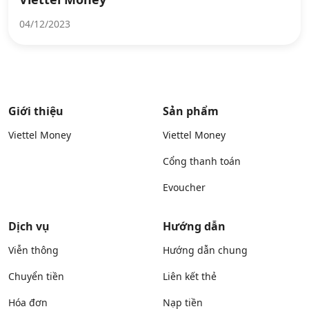
04/12/2023
Giới thiệu
Sản phẩm
Viettel Money
Viettel Money
Cổng thanh toán
Evoucher
Dịch vụ
Hướng dẫn
Viễn thông
Hướng dẫn chung
Chuyển tiền
Liên kết thẻ
Hóa đơn
Nạp tiền