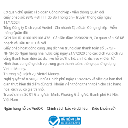
Cơ quan chủ quản: Tập đoàn Công nghiệp - Viễn thông Quân đội
Giấy phép số: 98/GP-BTTTT do Bộ Thông tin - Truyền thông cấp ngày
11/4/2024
Tổng Công ty Dịch vụ số Viettel - Chi nhánh Tập đoàn Công nghiệp - Viễn
thông Quân đội
GCN ĐKHĐ: 0100109106-478 - Cấp lần đầu: 06/06/2019, Cơ quan cấp: Sở Kế
hoạch và Đầu tư TP Hà Nội
Giấy phép hoạt động cung ứng dịch vụ trung gian thanh toán số 57/GP-
NHNN do Ngân hàng nhà nước cấp ngày 21/7/2020 cho các dịch vụ: dịch vụ
cổng thanh toán điện tử, dịch vụ hỗ trợ thu hộ, chi hộ, dịch vụ ví điện tử.
Hình thức cung ứng dịch vụ trung gian thanh toán: thông qua ứng dụng
Viettel Money.
Thương hiệu dịch vụ: Viettel Money.
Nghị quyết số 87/NQ-CP của Chính phủ ngày 15/4/2025 về việc gia hạn thời
gian thực hiện thí điểm dùng tài khoản viễn thông thanh toán cho các hàng
hóa, dịch vụ có giá trị nhỏ.
Trụ sở chính: Số 01 Giang Văn Minh, Phường Giảng Võ, thành phố Hà Nội,
Việt Nam
Ngân hàng hỗ trợ VietQR
Chính sách bảo vệ dữ liệu
Điều khoản sử dụng we