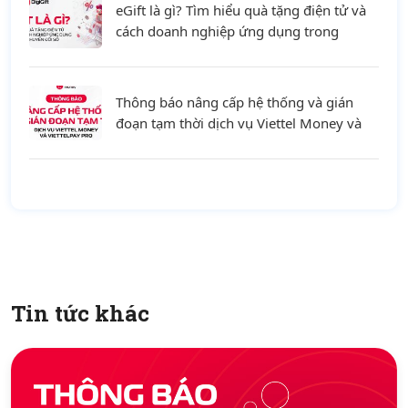
eGift là gì? Tìm hiểu quà tặng điện tử và
cách doanh nghiệp ứng dụng trong
chuyển đổi số
Thông báo nâng cấp hệ thống và gián
đoạn tạm thời dịch vụ Viettel Money và
ViettelPay Pro ngày 01/08/2026
Tin tức khác