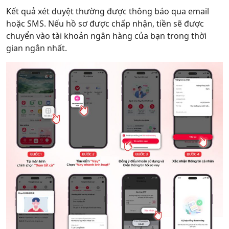
Kết quả xét duyệt thường được thông báo qua email
hoặc SMS. Nếu hồ sơ được chấp nhận, tiền sẽ được
chuyển vào tài khoản ngân hàng của bạn trong thời
gian ngắn nhất.