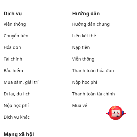
Dịch vụ
Hướng dẫn
Viễn thông
Hướng dẫn chung
Chuyển tiền
Liên kết thẻ
Hóa đơn
Nạp tiền
Tài chính
Viễn thông
Bảo hiểm
Thanh toán hóa đơn
Mua sắm, giải trí
Nộp học phí
Đi lại, du lịch
Thanh toán tài chính
Nộp học phí
Mua vé
Dịch vụ khác
Mạng xã hội