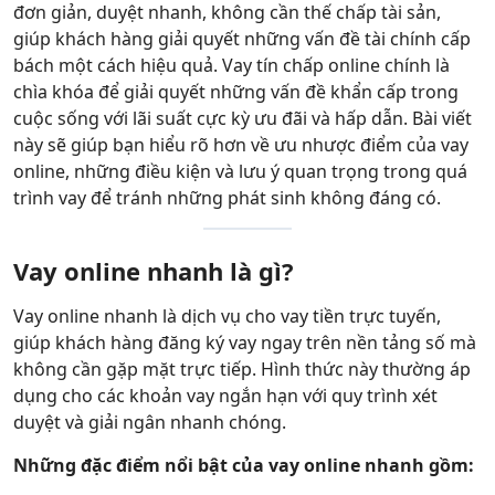
đơn giản, duyệt nhanh, không cần thế chấp tài sản,
giúp khách hàng giải quyết những vấn đề tài chính cấp
bách một cách hiệu quả. Vay tín chấp online chính là
chìa khóa để giải quyết những vấn đề khẩn cấp trong
cuộc sống với lãi suất cực kỳ ưu đãi và hấp dẫn. Bài viết
này sẽ giúp bạn hiểu rõ hơn về ưu nhược điểm của vay
online, những điều kiện và lưu ý quan trọng trong quá
trình vay để tránh những phát sinh không đáng có.
Vay online nhanh là gì?
Vay online nhanh là dịch vụ cho vay tiền trực tuyến,
giúp khách hàng đăng ký vay ngay trên nền tảng số mà
không cần gặp mặt trực tiếp. Hình thức này thường áp
dụng cho các khoản vay ngắn hạn với quy trình xét
duyệt và giải ngân nhanh chóng.
Những đặc điểm nổi bật của vay online nhanh gồm: