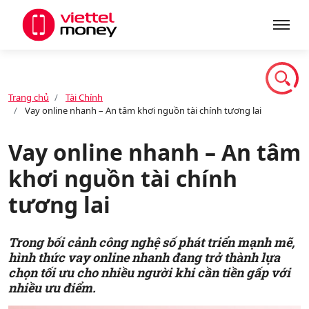
Giới thiệu
Trang chủ
Tài Chính
Vay online nhanh – An tâm khơi nguồn tài chính tương lai
Sản phẩm
Vay online nhanh – An tâm
khơi nguồn tài chính
Dịch vụ
tương lai
Tin tức
Trong bối cảnh công nghệ số phát triển mạnh mẽ,
hình thức vay online nhanh đang trở thành lựa
chọn tối ưu cho nhiều người khi cần tiền gấp với
Khuyến mãi
nhiều ưu điểm.