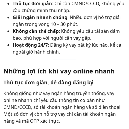
Thủ tục đơn giản
: Chỉ cần CMND/CCCD, không yêu
cầu chứng minh thu nhập.
Giải ngân nhanh chóng
: Nhiều đơn vị hỗ trợ giải
ngân trong vòng 10 – 30 phút.
Không cần thế chấp
: Không yêu cầu tài sản đảm
bảo, phù hợp với người cần vay gấp.
Hoạt động 24/7
: Đăng ký vay bất kỳ lúc nào, kể cả
ngoài giờ hành chính.
Những lợi ích khi vay online nhanh
Thủ tục đơn giản, dễ dàng đăng ký
Không giống như vay ngân hàng truyền thống, vay
online nhanh chỉ yêu cầu thông tin cơ bản như
CMND/CCCD, số tài khoản ngân hàng và số điện thoại.
Một số đơn vị còn hỗ trợ vay chỉ cần tài khoản ngân
hàng và mã OTP xác thực.