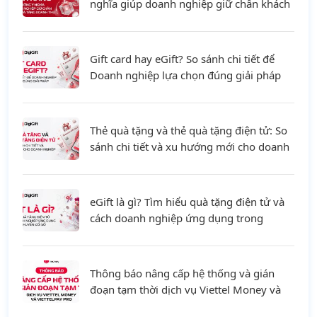
nghĩa giúp doanh nghiệp giữ chân khách
hàng và tăng doanh thu
Gift card hay eGift? So sánh chi tiết để
Doanh nghiệp lựa chọn đúng giải pháp
Thẻ quà tặng và thẻ quà tặng điện tử: So
sánh chi tiết và xu hướng mới cho doanh
nghiệp
eGift là gì? Tìm hiểu quà tặng điện tử và
cách doanh nghiệp ứng dụng trong
chuyển đổi số
Thông báo nâng cấp hệ thống và gián
đoạn tạm thời dịch vụ Viettel Money và
ViettelPay Pro ngày 01/08/2026