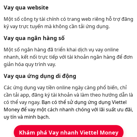
Vay qua website
Một số công ty tài chính có trang web riêng hỗ trợ đăng
ký vay trực tuyến mà không cần tải ứng dụng.
Vay qua ngân hàng số
Một số ngân hàng đã triển khai dịch vụ vay online
nhanh, kết nối trực tiếp với tài khoản ngân hàng để đơn
giản hóa quy trình vay.
Vay qua ứng dụng di động
Các ứng dụng vay tiền online ngày càng phổ biến, chỉ
cần tải app, đăng ký tài khoản và làm theo hướng dẫn là
có thể vay ngay.
Bạn có thể sử dụng ứng dụng Viettel
Money để vay một cách nhanh chóng với lãi suất ưu đãi,
uy tín và minh bạch.
Khám phá Vay nhanh Viettel Money