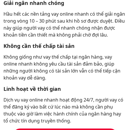
Giải ngân nhanh chóng
Hầu hết các nền tảng vay online nhanh có thể giải ngân
trong vòng 10 – 30 phút sau khi hồ sơ được duyệt. Điều
này giúp người vay có thể nhanh chóng nhận được
khoản tiền cần thiết mà không phải chờ đợi lâu.
Không cần thế chấp tài sản
Không giống như vay thế chấp tại ngân hàng, vay
online nhanh không yêu cầu tài sản đảm bảo, giúp
những người không có tài sản lớn vẫn có thể tiếp cận
khoản vay dễ dàng.
Linh hoạt về thời gian
Dịch vụ vay online nhanh hoạt động 24/7, người vay có
thể đăng ký vào bất cứ lúc nào mà không cần phụ
thuộc vào giờ làm việc hành chính của ngân hàng hay
tổ chức tín dụng truyền thống.