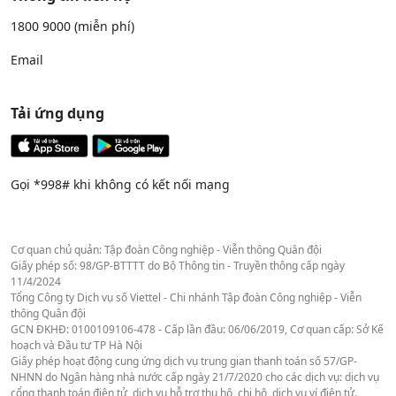
1800 9000
(miễn phí)
Email
Tải ứng dụng
Gọi *998# khi không có kết nối mạng
Cơ quan chủ quản: Tập đoàn Công nghiệp - Viễn thông Quân đội
Giấy phép số: 98/GP-BTTTT do Bộ Thông tin - Truyền thông cấp ngày
11/4/2024
Tổng Công ty Dịch vụ số Viettel - Chi nhánh Tập đoàn Công nghiệp - Viễn
thông Quân đội
GCN ĐKHĐ: 0100109106-478 - Cấp lần đầu: 06/06/2019, Cơ quan cấp: Sở Kế
hoạch và Đầu tư TP Hà Nội
Giấy phép hoạt động cung ứng dịch vụ trung gian thanh toán số 57/GP-
NHNN do Ngân hàng nhà nước cấp ngày 21/7/2020 cho các dịch vụ: dịch vụ
cổng thanh toán điện tử, dịch vụ hỗ trợ thu hộ, chi hộ, dịch vụ ví điện tử.