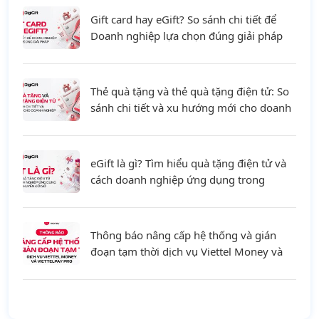
Gift card hay eGift? So sánh chi tiết để
Doanh nghiệp lựa chọn đúng giải pháp
Thẻ quà tặng và thẻ quà tặng điện tử: So
sánh chi tiết và xu hướng mới cho doanh
nghiệp
eGift là gì? Tìm hiểu quà tặng điện tử và
cách doanh nghiệp ứng dụng trong
chuyển đổi số
Thông báo nâng cấp hệ thống và gián
đoạn tạm thời dịch vụ Viettel Money và
ViettelPay Pro ngày 01/08/2026