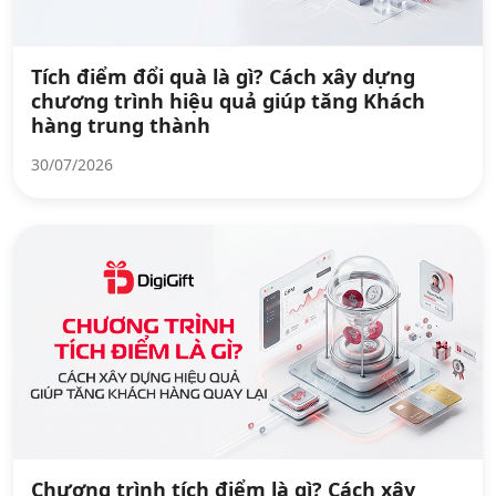
Tích điểm đổi quà là gì? Cách xây dựng
chương trình hiệu quả giúp tăng Khách
hàng trung thành
30/07/2026
Chương trình tích điểm là gì? Cách xây