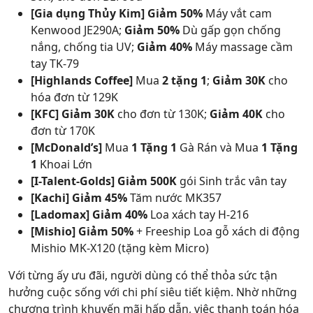
[Gia dụng Thủy Kim] Giảm 50%
Máy vắt cam
Kenwood JE290A;
Giảm 50%
Dù gấp gọn chống
nắng, chống tia UV;
Giảm 40%
Máy massage cầm
tay TK-79
[Highlands Coffee]
Mua
2 tặng 1
;
Giảm 30K
cho
hóa đơn từ 129K
[KFC] Giảm 30K
cho đơn từ 130K;
Giảm 40K
cho
đơn từ 170K
[McDonald’s]
Mua
1 Tặng 1
Gà Rán và Mua
1 Tặng
1
Khoai Lớn
[I-Talent-Golds]
Giảm 500K
gói Sinh trắc vân tay
[Kachi] Giảm 45%
Tăm nước MK357
[Ladomax] Giảm 40%
Loa xách tay H-216
[Mishio] Giảm 50%
+ Freeship Loa gỗ xách di động
Mishio MK-X120 (tặng kèm Micro)
Với từng ấy ưu đãi, người dùng có thể thỏa sức tận
hưởng cuộc sống với chi phí siêu tiết kiệm. Nhờ những
chương trình khuyến mãi hấp dẫn, việc thanh toán hóa