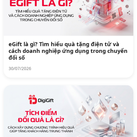
eGift là gì? Tìm hiểu quà tặng điện tử và
cách doanh nghiệp ứng dụng trong chuyển
đổi số
30/07/2026