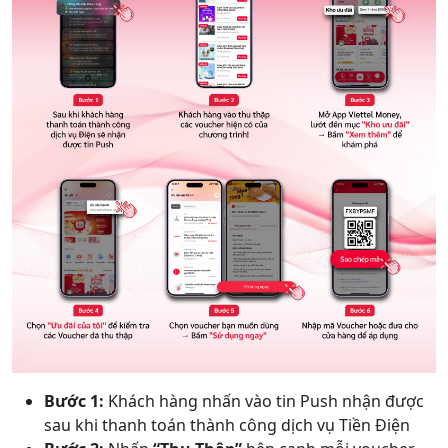
Bước 1:
Khách hàng nhấn vào tin Push nhận được
sau khi thanh toán thành công dịch vụ Tiền Điện