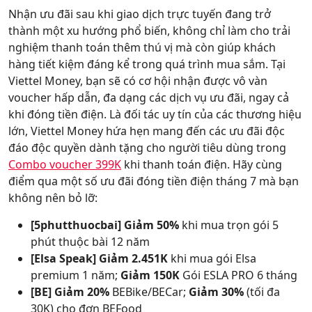
Nhận ưu đãi sau khi giao dịch trực tuyến đang trở
thành một xu hướng phổ biến, không chỉ làm cho trải
nghiệm thanh toán thêm thú vị mà còn giúp khách
hàng tiết kiệm đáng kể trong quá trình mua sắm. Tại
Viettel Money, bạn sẽ có cơ hội nhận được vô vàn
voucher hấp dẫn, đa dạng các dịch vụ ưu đãi, ngay cả
khi đóng tiền điện. Là đối tác uy tín của các thương hiệu
lớn, Viettel Money hứa hẹn mang đến các ưu đãi độc
đáo độc quyền dành tặng cho người tiêu dùng trong
Combo voucher 399K
khi thanh toán điện. Hãy cùng
điểm qua một số ưu đãi đóng tiền điện tháng 7 mà bạn
không nên bỏ lỡ:
[5phutthuocbai] Giảm 50%
khi mua trọn gói 5
phút thuộc bài 12 năm
[Elsa Speak] Giảm 2.451K
khi mua gói Elsa
premium 1 năm;
Giảm 150K
Gói ESLA PRO 6 tháng
[BE] Giảm 20%
BEBike/BECar;
Giảm 30%
(tối đa
30K) cho đơn BEFood