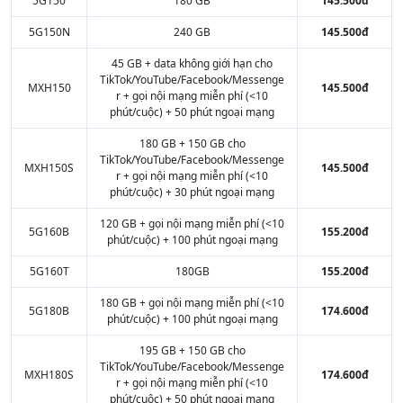
5G150
180 GB
145.500đ
5G150N
240 GB
145.500đ
45 GB + data không giới hạn cho
TikTok/YouTube/Facebook/Messenge
MXH150
145.500đ
r + gọi nội mạng miễn phí (<10
phút/cuộc) + 50 phút ngoại mạng
180 GB + 150 GB cho
TikTok/YouTube/Facebook/Messenge
MXH150S
145.500đ
r + gọi nội mạng miễn phí (<10
phút/cuộc) + 30 phút ngoại mạng
120 GB + gọi nội mạng miễn phí (<10
5G160B
155.200đ
phút/cuộc) + 100 phút ngoại mạng
5G160T
180GB
155.200đ
180 GB + gọi nội mạng miễn phí (<10
5G180B
174.600đ
phút/cuộc) + 100 phút ngoại mạng
195 GB + 150 GB cho
TikTok/YouTube/Facebook/Messenge
MXH180S
174.600đ
r + gọi nội mạng miễn phí (<10
phút/cuộc) + 50 phút ngoại mạng