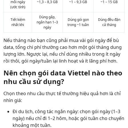
mỗi ngày
~1,3 – 8,3 GB
~1 – 9,3 GB
~1 – 15 GB
(ước tính)
Dùng gấp,
Tiết kiệm
Dùng gói gọn
Dùng đều đặn
ngắn hạn 1–3
nhất khi
trong ~1 tuần
cả tháng
ngày
Nếu tháng nào bạn cũng phải mua vài gói ngày để bù
data, tổng chi phí thường cao hơn một gói tháng dung
lượng lớn. Ngược lại, nếu chỉ dùng nhiều trong ít ngày
rồi thôi, gói ngày/tuần lại linh hoạt và ít lãng phí hơn.
Nên chọn gói data Viettel nào theo
nhu cầu sử dụng?
Chọn theo nhu cầu thực tế thường hiệu quả hơn là chỉ
nhìn giá:
Đi du lịch, công tác ngắn ngày: chọn gói ngày (1–3
ngày) nếu chỉ đi 1–2 hôm, hoặc gói tuần cho chuyến
khoảng một tuần.