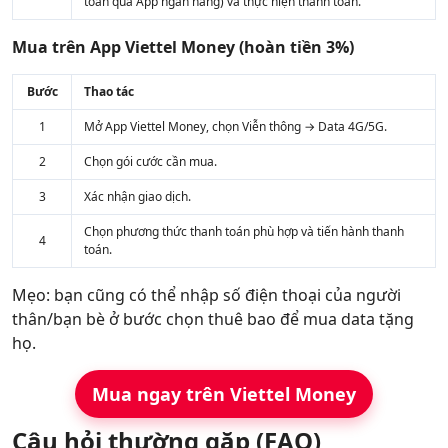
toán qua App ngân hàng) và thực hiện thanh toán.
Mua trên App Viettel Money (hoàn tiền 3%)
Bước
Thao tác
1
Mở App Viettel Money, chọn Viễn thông → Data 4G/5G.
2
Chọn gói cước cần mua.
3
Xác nhận giao dịch.
Chọn phương thức thanh toán phù hợp và tiến hành thanh
4
toán.
Mẹo: bạn cũng có thể nhập số điện thoại của người
thân/bạn bè ở bước chọn thuê bao để mua data tặng
họ.
Mua ngay trên Viettel Money
Câu hỏi thường gặp (FAQ)