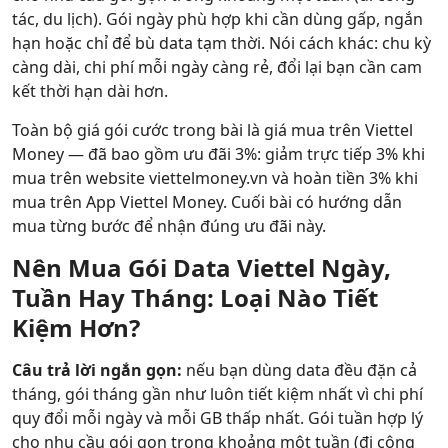
tác, du lịch). Gói ngày phù hợp khi cần dùng gấp, ngắn
Hỗ trợ
hạn hoặc chỉ để bù data tạm thời. Nói cách khác: chu kỳ
càng dài, chi phí mỗi ngày càng rẻ, đổi lại bạn cần cam
kết thời hạn dài hơn.
Toàn bộ giá gói cước trong bài là giá mua trên Viettel
Money — đã bao gồm ưu đãi 3%: giảm trực tiếp 3% khi
mua trên website viettelmoney.vn và hoàn tiền 3% khi
mua trên App Viettel Money. Cuối bài có hướng dẫn
mua từng bước để nhận đúng ưu đãi này.
Nên Mua Gói Data Viettel Ngày,
Tuần Hay Tháng: Loại Nào Tiết
Kiệm Hơn?
Câu trả lời ngắn gọn:
nếu bạn dùng data đều đặn cả
tháng, gói tháng gần như luôn tiết kiệm nhất vì chi phí
quy đổi mỗi ngày và mỗi GB thấp nhất. Gói tuần hợp lý
cho nhu cầu gói gọn trong khoảng một tuần (đi công