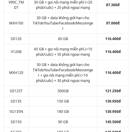
V90C_TM
30 GB + gọi nội mạng miễn phí (<20
87.300đ
DT
phút/cuộc) + 20 phút ngoại mạng
30 GB + data không giới hạn cho
MXH100
TikTok/YouTube/Facebook/Messenge
97.000đ
r
SD120
60 GB
116.400đ
45 GB + gọi nội mạng miễn phí (<10
V120B
116.400đ
phút/cuộc) + 50 phút ngoại mạng
30 GB + data không giới hạn cho
TikTok/YouTube/Facebook/Messenge
MXH120
116.400đ
r + gọi nội mạng miễn phí (<10
phút/cuộc) + 30 phút ngoại mạng
SD125T
300GB
121.250đ
SD135
150 GB
130.950đ
5G135N
180 GB
130.950đ
SD150
90 GB
145.500đ