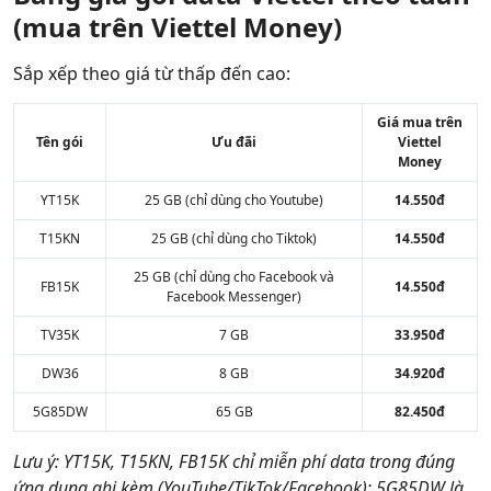
(mua trên Viettel Money)
Sắp xếp theo giá từ thấp đến cao:
Giá mua trên
Tên gói
Ưu đãi
Viettel
Money
YT15K
25 GB (chỉ dùng cho Youtube)
14.550đ
T15KN
25 GB (chỉ dùng cho Tiktok)
14.550đ
25 GB (chỉ dùng cho Facebook và
FB15K
14.550đ
Facebook Messenger)
TV35K
7 GB
33.950đ
DW36
8 GB
34.920đ
5G85DW
65 GB
82.450đ
Lưu ý: YT15K, T15KN, FB15K chỉ miễn phí data trong đúng
ứng dụng ghi kèm (YouTube/TikTok/Facebook); 5G85DW là