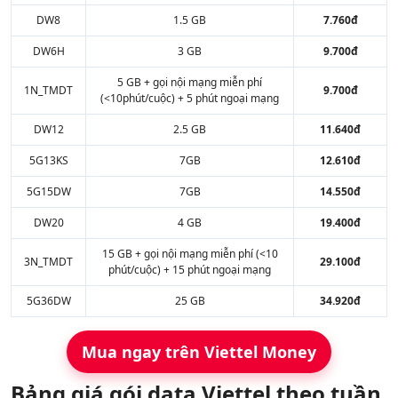
DW8
1.5 GB
7.760đ
DW6H
3 GB
9.700đ
5 GB + gọi nội mạng miễn phí
1N_TMDT
9.700đ
(<10phút/cuộc) + 5 phút ngoại mạng
DW12
2.5 GB
11.640đ
5G13KS
7GB
12.610đ
5G15DW
7GB
14.550đ
DW20
4 GB
19.400đ
15 GB + gọi nội mạng miễn phí (<10
3N_TMDT
29.100đ
phút/cuộc) + 15 phút ngoại mạng
5G36DW
25 GB
34.920đ
Mua ngay trên Viettel Money
Bảng giá gói data Viettel theo tuần