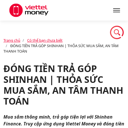
Giới thiệu
Trang chủ
Có thể bạn chưa biết
ĐÓNG TIỀN TRẢ GÓP SHINHAN | THỎA SỨC MUA SẮM, AN TÂM
Sản phẩm
THANH TOÁN
ĐÓNG TIỀN TRẢ GÓP
Dịch vụ
SHINHAN | THỎA SỨC
MUA SẮM, AN TÂM THANH
Tin tức
TOÁN
Khuyến mãi
Mua sắm thông minh, trả góp tiện lợi với Shinhan
Finance. Truy cập ứng dụng Viettel Money và đóng tiền