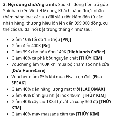
3. Nội dung chương trình:
Sau khi đóng tiền trả góp
Shinhan trên Viettel Money, Khách hàng được nhận
thêm hàng loạt các ưu đãi siêu tiết kiệm đến từ các
nhãn hàng, thương hiệu lớn lên đến 999.000 đồng, cụ
thể các ưu đãi nổi bật trong tháng 4 như sau:
Giảm 10% tối đa 1.5 triệu
[PNJ]
Giảm đến 400K
[Be]
Giảm 39K cho hóa đơn 149K
[Highlands Coffee]
Giảm 40% cà phê bột nguyên chất
[THỦY KIM]
Voucher giảm 100K khi mua bộ chăm sóc nhà cửa
[Dừa HomeCare]
Voucher giảm 85% khi mua Elsa trọn đời
[Elsa
SPEAK]
Giảm 40% đèn năng lượng mặt trời
[LADOMAX]
Giảm 40% bình giữ nhiệt inox 450ml
[THỦY KIM]
Giảm 40% cây lau TK84 tự vắt và xoay 360 độ
[THỦY
KIM]
Giảm 40% máy massage cầm tay
[THỦY KIM]