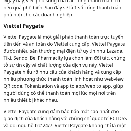
Ngày nay, việc phủ sóng của các cổng thanh toán trở
nên quá phổ biến. Sau đây sẽ là 1 số cổng thanh toán
phù hợp cho các doanh nghiệp:
Viettel Paygate
Viettel Paygate là một giải pháp thanh toán trực tuyến
tiên tiến và an toàn do Viettel cung cấp. Viettel Paygate
được nhiều sàn thương mại điện tử uy tín như Lazada,
Tiki, Sendo, Be, Pharmacity lựa chọn làm đối tác, chứng
tỏ sự tin cậy và chất lượng của dịch vụ này. Viettel
Paygate hiểu rõ nhu cầu của khách hàng và cung cấp
nhiều phương thức thanh toán linh hoạt như webview,
QR code, Tokenization và app to app/web to app, giúp
người dùng có thể thanh toán mọi lúc mọi nơi trên
nhiều thiết bị khác nhau.
Viettel Paygate cũng đảm bảo bảo mật cao nhất cho
giao dịch của khách hàng với chứng chỉ quốc tế PCI DSS
và đội ngũ hỗ trợ 24/7. Viettel Paygate không chỉ là một