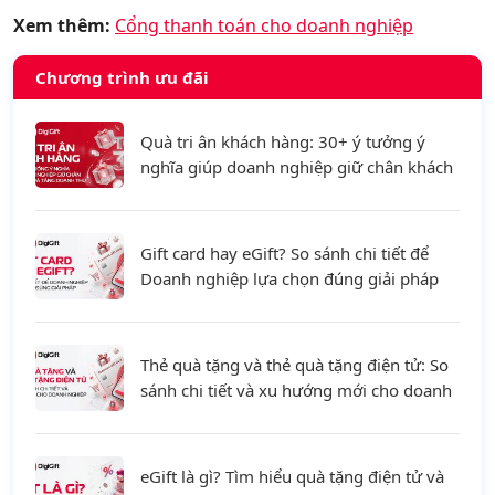
Xem thêm:
Cổng thanh toán cho doanh nghiệp
Chương trình ưu đãi
Quà tri ân khách hàng: 30+ ý tưởng ý
nghĩa giúp doanh nghiệp giữ chân khách
hàng và tăng doanh thu
Gift card hay eGift? So sánh chi tiết để
Doanh nghiệp lựa chọn đúng giải pháp
Thẻ quà tặng và thẻ quà tặng điện tử: So
sánh chi tiết và xu hướng mới cho doanh
nghiệp
eGift là gì? Tìm hiểu quà tặng điện tử và