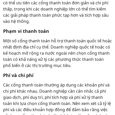
có thể ưu tiên các cổng thanh toán đơn giản và chi phí
thấp, trong khi các doanh nghiệp lớn có thể tìm kiếm
các giải pháp thanh toán phức tạp hơn và tích hợp sâu
vào hệ thống.
Phạm vi thanh toán
Một số cổng thanh toán hỗ trợ thanh toán quốc tế hoặc
nhất định địa chỉ cụ thể. Doanh nghiệp quốc tế hoặc có
kế hoạch mở rộng ra nước ngoài nên chọn cổng thanh
toán có khả năng xử lý các phương thức thanh toán
phổ biến ở các thị trường mục tiêu.
Phí và chi phí
Các cổng thanh toán thường áp dụng các khoản phí và
chi phí khác nhau. Doanh nghiệp cần cân nhắc cả phí
giao dịch, phí duy trì, phí tích hợp và phí xử lý thanh
toán khi lựa chọn cổng thanh toán. Nên xem xét cả tỷ lệ
phí và các điều khoản hợp đồng để đảm bảo rằng việc