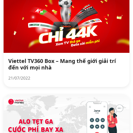
Viettel TV360 Box – Mang thế giới giải trí
đến với mọi nhà
21/07/2022