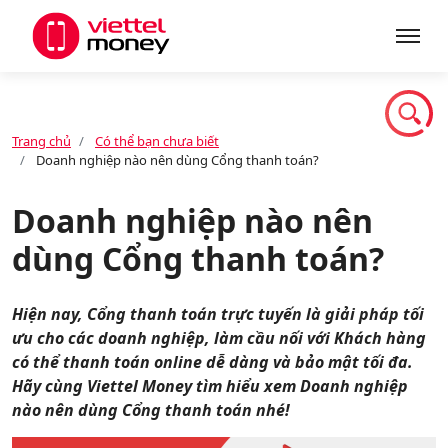
Giới thiệu
Trang chủ
Có thể bạn chưa biết
Doanh nghiệp nào nên dùng Cổng thanh toán?
Sản phẩm
Doanh nghiệp nào nên
dùng Cổng thanh toán?
Dịch vụ
Hiện nay, Cổng thanh toán trực tuyến là giải pháp tối
Tin tức
ưu cho các doanh nghiệp, làm cầu nối với Khách hàng
có thể thanh toán online dễ dàng và bảo mật tối đa.
Hãy cùng Viettel Money tìm hiểu xem Doanh nghiệp
Khuyến mãi
nào nên dùng Cổng thanh toán nhé!