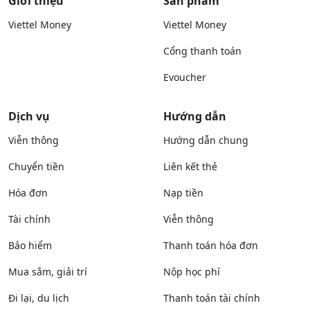
Giới thiệu
Sản phẩm
Viettel Money
Viettel Money
Cổng thanh toán
Evoucher
Dịch vụ
Hướng dẫn
Viễn thông
Hướng dẫn chung
Chuyển tiền
Liên kết thẻ
Hóa đơn
Nạp tiền
Tài chính
Viễn thông
Bảo hiểm
Thanh toán hóa đơn
Mua sắm, giải trí
Nộp học phí
Đi lại, du lịch
Thanh toán tài chính