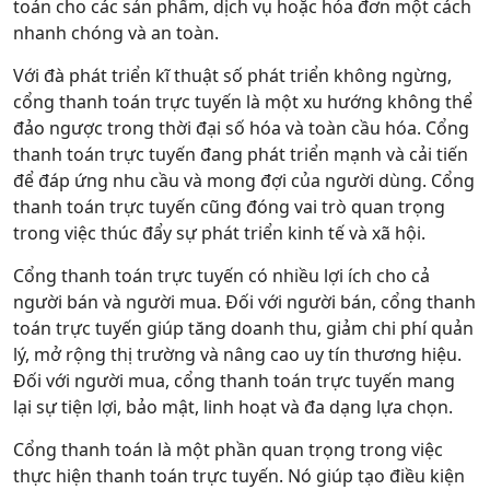
toán cho các sản phẩm, dịch vụ hoặc hóa đơn một cách
nhanh chóng và an toàn.
Với đà phát triển kĩ thuật số phát triển không ngừng,
cổng thanh toán trực tuyến là một xu hướng không thể
đảo ngược trong thời đại số hóa và toàn cầu hóa. Cổng
thanh toán trực tuyến đang phát triển mạnh và cải tiến
để đáp ứng nhu cầu và mong đợi của người dùng. Cổng
thanh toán trực tuyến cũng đóng vai trò quan trọng
trong việc thúc đẩy sự phát triển kinh tế và xã hội.
Cổng thanh toán trực tuyến có nhiều lợi ích cho cả
người bán và người mua. Đối với người bán, cổng thanh
toán trực tuyến giúp tăng doanh thu, giảm chi phí quản
lý, mở rộng thị trường và nâng cao uy tín thương hiệu.
Đối với người mua, cổng thanh toán trực tuyến mang
lại sự tiện lợi, bảo mật, linh hoạt và đa dạng lựa chọn.
Cổng thanh toán là một phần quan trọng trong việc
thực hiện thanh toán trực tuyến. Nó giúp tạo điều kiện