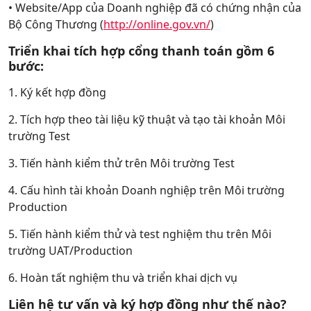
• Website/App của Doanh nghiệp đã có chứng nhận của
Bộ Công Thương (
http://online.gov.vn/
)
Triển khai tích hợp cổng thanh toán gồm 6
bước:
1. Ký kết hợp đồng
2. Tích hợp theo tài liệu kỹ thuật và tạo tài khoản Môi
trường Test
3. Tiến hành kiểm thử trên Môi trường Test
4. Cấu hình tài khoản Doanh nghiệp trên Môi trường
Production
5. Tiến hành kiểm thử và test nghiệm thu trên Môi
trường UAT/Production
6. Hoàn tất nghiệm thu và triển khai dịch vụ
Liên hệ tư vấn và ký hợp đồng như thế nào?