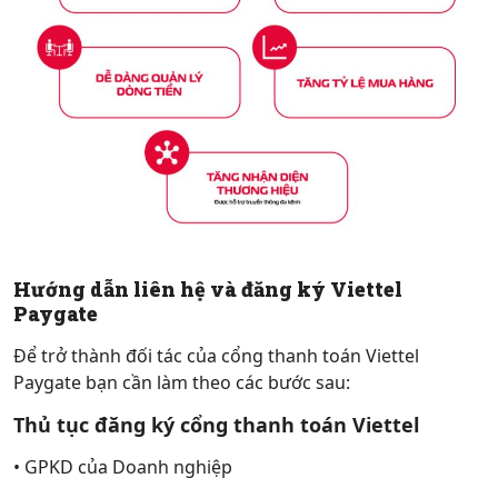
Hướng dẫn liên hệ và đăng ký Viettel
Paygate
Để trở thành đối tác của cổng thanh toán Viettel
Paygate bạn cần làm theo các bước sau:
Thủ tục đăng ký cổng thanh toán Viettel
• GPKD của Doanh nghiệp