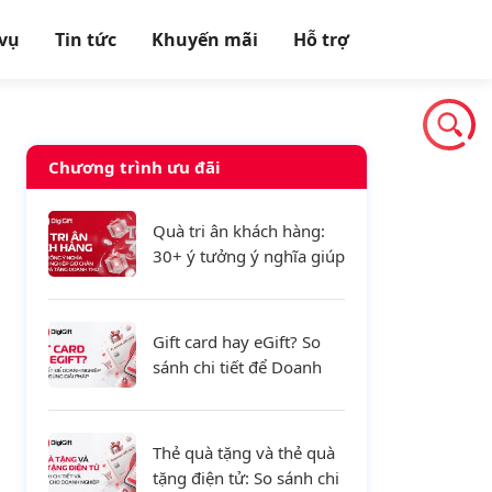
 vụ
Tin tức
Khuyến mãi
Hỗ trợ
Chương trình ưu đãi
Quà tri ân khách hàng:
30+ ý tưởng ý nghĩa giúp
doanh nghiệp giữ chân
khách hàng và tăng
doanh thu
Gift card hay eGift? So
sánh chi tiết để Doanh
nghiệp lựa chọn đúng
giải pháp
Thẻ quà tặng và thẻ quà
tặng điện tử: So sánh chi