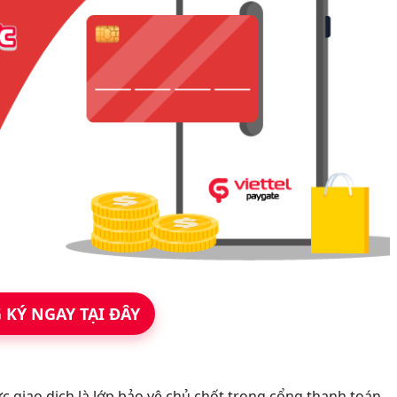
 KÝ NGAY TẠI ĐÂY
c giao dịch là lớp bảo vệ chủ chốt trong cổng thanh toán