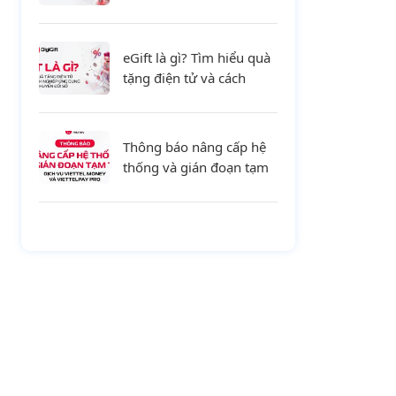
tiết và xu hướng mới cho
doanh nghiệp
eGift là gì? Tìm hiểu quà
tặng điện tử và cách
doanh nghiệp ứng dụng
trong chuyển đổi số
Thông báo nâng cấp hệ
thống và gián đoạn tạm
thời dịch vụ Viettel
Money và ViettelPay Pro
ngày 01/08/2026