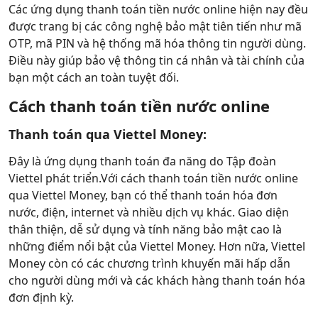
Các ứng dụng thanh toán tiền nước online hiện nay đều
được trang bị các công nghệ bảo mật tiên tiến như mã
OTP, mã PIN và hệ thống mã hóa thông tin người dùng.
Điều này giúp bảo vệ thông tin cá nhân và tài chính của
bạn một cách an toàn tuyệt đối.
Cách thanh toán tiền nước online
Thanh toán qua Viettel Money:
Đây là ứng dụng thanh toán đa năng do Tập đoàn
Viettel phát triển.Với cách thanh toán tiền nước online
qua Viettel Money, bạn có thể thanh toán hóa đơn
nước, điện, internet và nhiều dịch vụ khác. Giao diện
thân thiện, dễ sử dụng và tính năng bảo mật cao là
những điểm nổi bật của Viettel Money. Hơn nữa, Viettel
Money còn có các chương trình khuyến mãi hấp dẫn
cho người dùng mới và các khách hàng thanh toán hóa
đơn định kỳ.