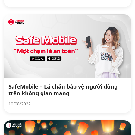
SafeMobile – Lá chắn bảo vệ người dùng
trên không gian mạng
10/08/2022