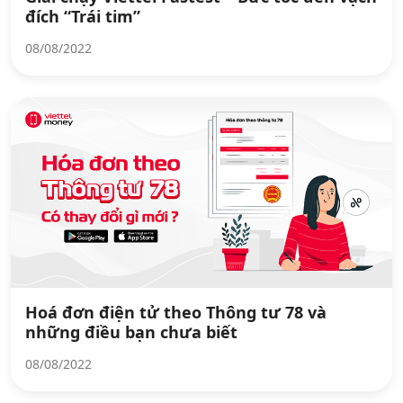
đích “Trái tim”
08/08/2022
Hoá đơn điện tử theo Thông tư 78 và
những điều bạn chưa biết
08/08/2022