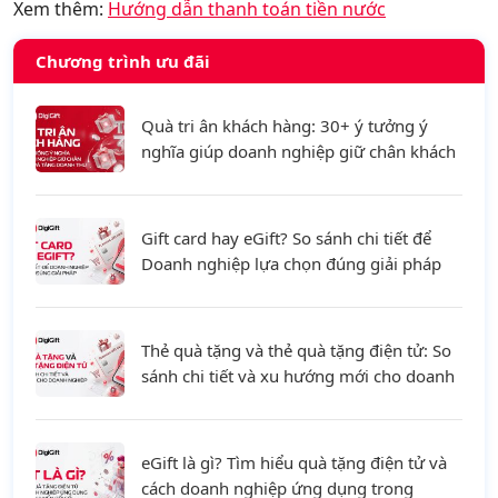
Xem thêm:
Hướng dẫn thanh toán tiền nước
Chương trình ưu đãi
Quà tri ân khách hàng: 30+ ý tưởng ý
nghĩa giúp doanh nghiệp giữ chân khách
hàng và tăng doanh thu
Gift card hay eGift? So sánh chi tiết để
Doanh nghiệp lựa chọn đúng giải pháp
Thẻ quà tặng và thẻ quà tặng điện tử: So
sánh chi tiết và xu hướng mới cho doanh
nghiệp
eGift là gì? Tìm hiểu quà tặng điện tử và
cách doanh nghiệp ứng dụng trong