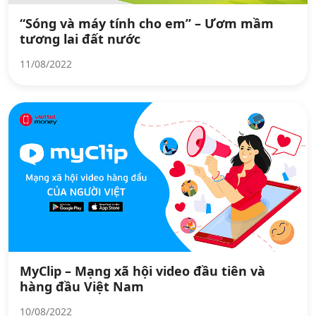
“Sóng và máy tính cho em” – Ươm mầm
tương lai đất nước
11/08/2022
MyClip – Mạng xã hội video đầu tiên và
hàng đầu Việt Nam
10/08/2022