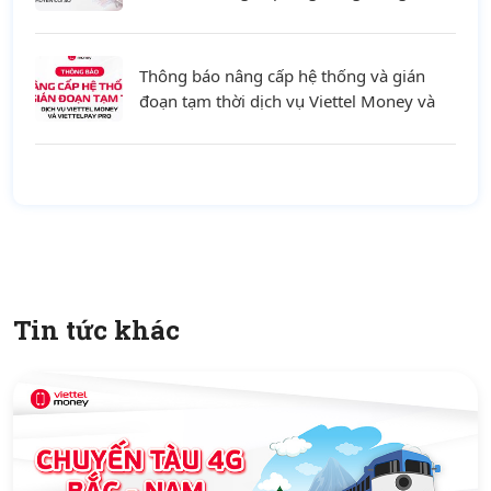
chuyển đổi số
Thông báo nâng cấp hệ thống và gián
đoạn tạm thời dịch vụ Viettel Money và
ViettelPay Pro ngày 01/08/2026
Tin tức khác