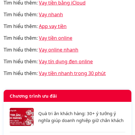
Tìm hiểu thêm:
Vay tiền bằng iCloud
Tìm hiểu thêm:
Vay nhanh
Tìm hiểu thêm:
App vay tiền
Tìm hiểu thêm:
Vay tiền online
Tìm hiểu thêm:
Vay online nhanh
Tìm hiểu thêm:
Vay tín dụng đen online
Tìm hiểu thêm:
Vay tiền nhanh trong 30 phút
Chương trình ưu đãi
Quà tri ân khách hàng: 30+ ý tưởng ý
nghĩa giúp doanh nghiệp giữ chân khách
hàng và tăng doanh thu