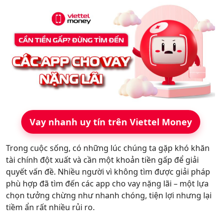
Hỗ trợ
Vay nhanh uy tín trên Viettel Money
Trong cuộc sống, có những lúc chúng ta gặp khó khăn
tài chính đột xuất và cần một khoản tiền gấp để giải
quyết vấn đề. Nhiều người vì không tìm được giải pháp
phù hợp đã tìm đến các app cho vay nặng lãi – một lựa
chọn tưởng chừng như nhanh chóng, tiện lợi nhưng lại
tiềm ẩn rất nhiều rủi ro.