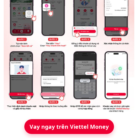
Vay ngay trên Viettel Money