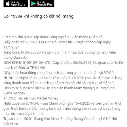
Gọi *998# khi không có kết nối mạng
Cơ quan chủ quản: Tập đoàn Công nghiệp - Viễn thông Quân đội
Giấy phép số: 98/GP-BTTTT do Bộ Thông tin - Truyền thông cấp ngày
11/4/2024
Tổng Công ty Dịch vụ số Viettel - Chi nhánh Tập đoàn Công nghiệp - Viễn
thông Quân đội
GCN ĐKHĐ: 0100109106-478 - Cấp lần đầu: 06/06/2019, Cơ quan cấp: Sở Kế
hoạch và Đầu tư TP Hà Nội
Giấy phép hoạt động cung ứng dịch vụ trung gian thanh toán số 57/GP-
NHNN do Ngân hàng nhà nước cấp ngày 21/7/2020 cho các dịch vụ: dịch vụ
cổng thanh toán điện tử, dịch vụ hỗ trợ thu hộ, chi hộ, dịch vụ ví điện tử.
Hình thức cung ứng dịch vụ trung gian thanh toán: thông qua ứng dụng
Viettel Money.
Thương hiệu dịch vụ: Viettel Money.
Nghị quyết số 87/NQ-CP của Chính phủ ngày 15/4/2025 về việc gia hạn thời
gian thực hiện thí điểm dùng tài khoản viễn thông thanh toán cho các hàng
hóa, dịch vụ có giá trị nhỏ.
Trụ sở chính: Số 01 Giang Văn Minh, Phường Giảng Võ, thành phố Hà Nội,
Việt Nam