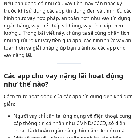
Nếu bạn đang có nhu cầu vay tiền, hãy cân nhắc kỹ
trước khi sử dụng các app tín dụng đen và tìm hiểu các
hình thức vay hợp pháp, an toàn hơn như vay tín dụng
ngân hàng, vay thế chấp sổ hồng, vay tín chấp theo
lương… Trong bài viết này, chúng ta sẽ cùng phân tích
những rủi ro khi vay tiền qua app, các hình thức vay an
toàn hơn và giải pháp giúp bạn tránh xa các app cho
vay nặng lãi.
Các app cho vay nặng lãi hoạt động
như thế nào?
Cách thức hoạt động của các app tín dụng đen khá đơn
giản:
Người vay chỉ cần tải ứng dụng về điện thoại, cung
cấp thông tin cá nhân như CMND/CCCD, số điện
thoại, tài khoản ngân hàng, hình ảnh khuôn mặt…