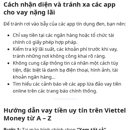
Cách nhận diện và tránh xa các app
cho vay nặng lãi
Để tránh rơi vào bẫy của các app tín dụng đen, bạn nên:
Chỉ vay tiền tại các ngân hàng hoặc tổ chức tài
chính có giấy phép hợp pháp.
Kiểm tra kỹ lãi suất, các khoản phí trước khi vay,
tránh những nơi không công khai rõ ràng.
Không cung cấp thông tin cá nhân một cách tùy
tiện, đặc biệt là danh bạ điện thoại, hình ảnh, tài
khoản ngân hàng…
Tìm hiểu các cảnh báo về các app lừa đảo vay tiền
online trên các trang báo chính thống.
Hướng dẫn vay tiền uy tín trên Viettel
Money từ A – Z
Bước 1:
Tại màn hình chính chọn
“Xem tất cả”