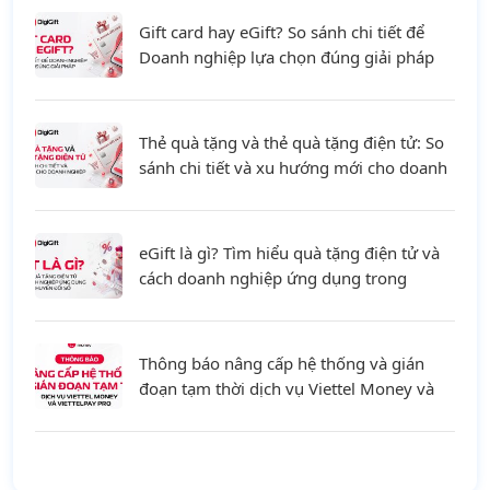
Gift card hay eGift? So sánh chi tiết để
Doanh nghiệp lựa chọn đúng giải pháp
Thẻ quà tặng và thẻ quà tặng điện tử: So
sánh chi tiết và xu hướng mới cho doanh
nghiệp
eGift là gì? Tìm hiểu quà tặng điện tử và
cách doanh nghiệp ứng dụng trong
chuyển đổi số
Thông báo nâng cấp hệ thống và gián
đoạn tạm thời dịch vụ Viettel Money và
ViettelPay Pro ngày 01/08/2026