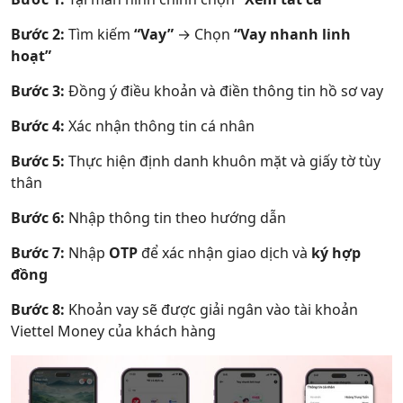
Bước 2:
Tìm kiếm
“Vay”
→ Chọn
“Vay nhanh linh
hoạt”
Bước 3:
Đồng ý điều khoản và điền thông tin hồ sơ vay
Bước 4:
Xác nhận thông tin cá nhân
Bước 5:
Thực hiện định danh khuôn mặt và giấy tờ tùy
thân
Bước 6:
Nhập thông tin theo hướng dẫn
Bước 7:
Nhập
OTP
để xác nhận giao dịch và
ký hợp
đồng
Bước 8:
Khoản vay sẽ được giải ngân vào tài khoản
Viettel Money của khách hàng