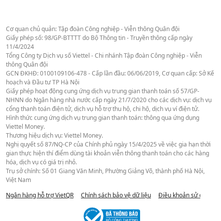
Cơ quan chủ quản: Tập đoàn Công nghiệp - Viễn thông Quân đội
Giấy phép số: 98/GP-BTTTT do Bộ Thông tin - Truyền thông cấp ngày
11/4/2024
Tổng Công ty Dịch vụ số Viettel - Chi nhánh Tập đoàn Công nghiệp - Viễn
thông Quân đội
GCN ĐKHĐ: 0100109106-478 - Cấp lần đầu: 06/06/2019, Cơ quan cấp: Sở Kế
hoạch và Đầu tư TP Hà Nội
Giấy phép hoạt động cung ứng dịch vụ trung gian thanh toán số 57/GP-
NHNN do Ngân hàng nhà nước cấp ngày 21/7/2020 cho các dịch vụ: dịch vụ
cổng thanh toán điện tử, dịch vụ hỗ trợ thu hộ, chi hộ, dịch vụ ví điện tử.
Hình thức cung ứng dịch vụ trung gian thanh toán: thông qua ứng dụng
Viettel Money.
Thương hiệu dịch vụ: Viettel Money.
Nghị quyết số 87/NQ-CP của Chính phủ ngày 15/4/2025 về việc gia hạn thời
gian thực hiện thí điểm dùng tài khoản viễn thông thanh toán cho các hàng
hóa, dịch vụ có giá trị nhỏ.
Trụ sở chính: Số 01 Giang Văn Minh, Phường Giảng Võ, thành phố Hà Nội,
Việt Nam
Ngân hàng hỗ trợ VietQR
Chính sách bảo vệ dữ liệu
Điều khoản sử dụng we