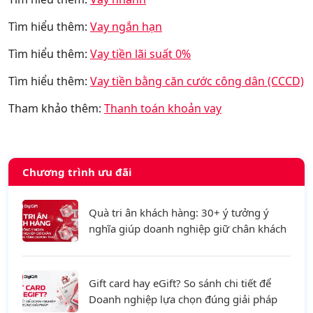
Tìm hiểu thêm:
Vay ngắn hạn
Tìm hiểu thêm:
Vay tiền lãi suất 0%
Tìm hiểu thêm:
Vay tiền bằng căn cước công dân (CCCD)
Tham khảo thêm:
Thanh toán khoản vay
11266
Chương trình ưu đãi
Quà tri ân khách hàng: 30+ ý tưởng ý
nghĩa giúp doanh nghiệp giữ chân khách
hàng và tăng doanh thu
Gift card hay eGift? So sánh chi tiết để
Doanh nghiệp lựa chọn đúng giải pháp