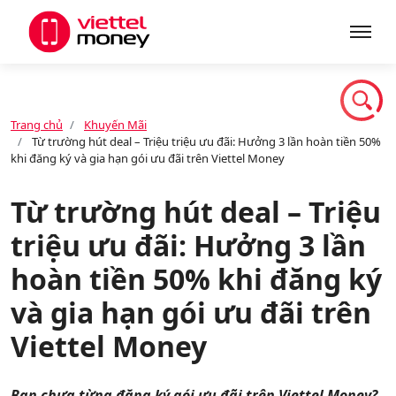
Giới thiệu
Trang chủ
Khuyến Mãi
Từ trường hút deal – Triệu triệu ưu đãi: Hưởng 3 lần hoàn tiền 50%
Sản phẩm
khi đăng ký và gia hạn gói ưu đãi trên Viettel Money
Từ trường hút deal – Triệu
Dịch vụ
triệu ưu đãi: Hưởng 3 lần
hoàn tiền 50% khi đăng ký
Tin tức
và gia hạn gói ưu đãi trên
Viettel Money
Khuyến mãi
Bạn chưa từng đăng ký gói ưu đãi trên Viettel Money?