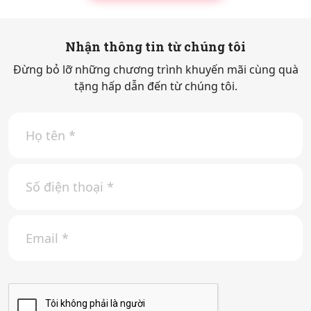
Nhận thông tin từ chúng tôi
Đừng bỏ lỡ những chương trình khuyến mãi cùng quà
tặng hấp dẫn đến từ chúng tôi.
H
ọ
t
ê
S
n
ố
*
đ
i
E
ệ
m
n
a
t
i
h
l
o
*
ạ
i