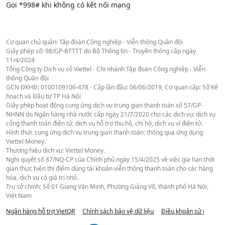
Gọi *998# khi không có kết nối mạng
Cơ quan chủ quản: Tập đoàn Công nghiệp - Viễn thông Quân đội
Giấy phép số: 98/GP-BTTTT do Bộ Thông tin - Truyền thông cấp ngày
11/4/2024
Tổng Công ty Dịch vụ số Viettel - Chi nhánh Tập đoàn Công nghiệp - Viễn
thông Quân đội
GCN ĐKHĐ: 0100109106-478 - Cấp lần đầu: 06/06/2019, Cơ quan cấp: Sở Kế
hoạch và Đầu tư TP Hà Nội
Giấy phép hoạt động cung ứng dịch vụ trung gian thanh toán số 57/GP-
NHNN do Ngân hàng nhà nước cấp ngày 21/7/2020 cho các dịch vụ: dịch vụ
cổng thanh toán điện tử, dịch vụ hỗ trợ thu hộ, chi hộ, dịch vụ ví điện tử.
Hình thức cung ứng dịch vụ trung gian thanh toán: thông qua ứng dụng
Viettel Money.
Thương hiệu dịch vụ: Viettel Money.
Nghị quyết số 87/NQ-CP của Chính phủ ngày 15/4/2025 về việc gia hạn thời
gian thực hiện thí điểm dùng tài khoản viễn thông thanh toán cho các hàng
hóa, dịch vụ có giá trị nhỏ.
Trụ sở chính: Số 01 Giang Văn Minh, Phường Giảng Võ, thành phố Hà Nội,
Việt Nam
Ngân hàng hỗ trợ VietQR
Chính sách bảo vệ dữ liệu
Điều khoản sử dụng we