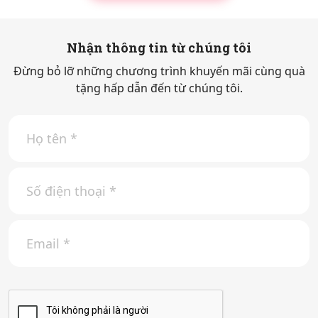
Nhận thông tin từ chúng tôi
Đừng bỏ lỡ những chương trình khuyến mãi cùng quà
tặng hấp dẫn đến từ chúng tôi.
H
ọ
t
ê
S
n
ố
*
đ
i
E
ệ
m
n
a
t
i
h
l
o
*
ạ
i