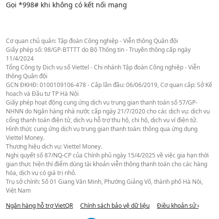
Gọi *998# khi không có kết nối mạng
Cơ quan chủ quản: Tập đoàn Công nghiệp - Viễn thông Quân đội
Giấy phép số: 98/GP-BTTTT do Bộ Thông tin - Truyền thông cấp ngày
11/4/2024
Tổng Công ty Dịch vụ số Viettel - Chi nhánh Tập đoàn Công nghiệp - Viễn
thông Quân đội
GCN ĐKHĐ: 0100109106-478 - Cấp lần đầu: 06/06/2019, Cơ quan cấp: Sở Kế
hoạch và Đầu tư TP Hà Nội
Giấy phép hoạt động cung ứng dịch vụ trung gian thanh toán số 57/GP-
NHNN do Ngân hàng nhà nước cấp ngày 21/7/2020 cho các dịch vụ: dịch vụ
cổng thanh toán điện tử, dịch vụ hỗ trợ thu hộ, chi hộ, dịch vụ ví điện tử.
Hình thức cung ứng dịch vụ trung gian thanh toán: thông qua ứng dụng
Viettel Money.
Thương hiệu dịch vụ: Viettel Money.
Nghị quyết số 87/NQ-CP của Chính phủ ngày 15/4/2025 về việc gia hạn thời
gian thực hiện thí điểm dùng tài khoản viễn thông thanh toán cho các hàng
hóa, dịch vụ có giá trị nhỏ.
Trụ sở chính: Số 01 Giang Văn Minh, Phường Giảng Võ, thành phố Hà Nội,
Việt Nam
Ngân hàng hỗ trợ VietQR
Chính sách bảo vệ dữ liệu
Điều khoản sử dụng we