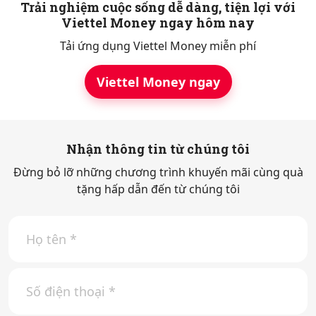
Trải nghiệm cuộc sống dễ dàng, tiện lợi với
Viettel Money ngay hôm nay
Tải ứng dụng Viettel Money miễn phí
Viettel Money ngay
Nhận thông tin từ chúng tôi
Đừng bỏ lỡ những chương trình khuyến mãi cùng quà
tặng hấp dẫn đến từ chúng tôi
H
ọ
t
ê
S
n
ố
*
đ
i