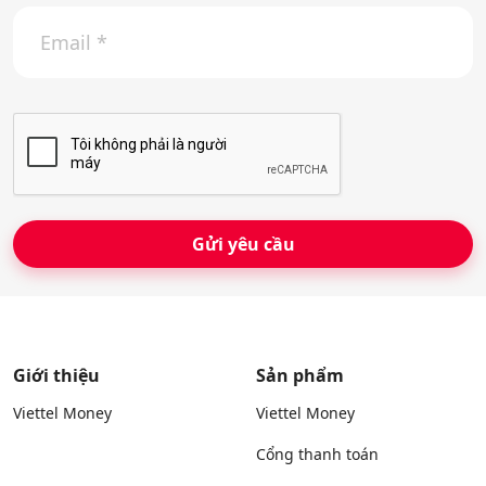
E
ệ
m
n
a
t
i
h
l
o
*
ạ
i
*
Giới thiệu
Sản phẩm
Viettel Money
Viettel Money
Cổng thanh toán