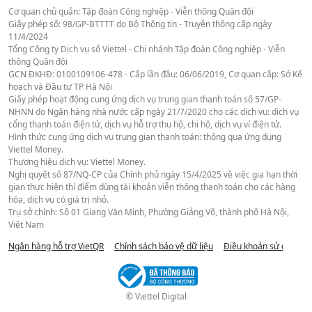
Cơ quan chủ quản: Tập đoàn Công nghiệp - Viễn thông Quân đội
Giấy phép số: 98/GP-BTTTT do Bộ Thông tin - Truyền thông cấp ngày
11/4/2024
Tổng Công ty Dịch vụ số Viettel - Chi nhánh Tập đoàn Công nghiệp - Viễn
thông Quân đội
GCN ĐKHĐ: 0100109106-478 - Cấp lần đầu: 06/06/2019, Cơ quan cấp: Sở Kế
hoạch và Đầu tư TP Hà Nội
Giấy phép hoạt động cung ứng dịch vụ trung gian thanh toán số 57/GP-
NHNN do Ngân hàng nhà nước cấp ngày 21/7/2020 cho các dịch vụ: dịch vụ
cổng thanh toán điện tử, dịch vụ hỗ trợ thu hộ, chi hộ, dịch vụ ví điện tử.
Hình thức cung ứng dịch vụ trung gian thanh toán: thông qua ứng dụng
Viettel Money.
Thương hiệu dịch vụ: Viettel Money.
Nghị quyết số 87/NQ-CP của Chính phủ ngày 15/4/2025 về việc gia hạn thời
gian thực hiện thí điểm dùng tài khoản viễn thông thanh toán cho các hàng
hóa, dịch vụ có giá trị nhỏ.
Trụ sở chính: Số 01 Giang Văn Minh, Phường Giảng Võ, thành phố Hà Nội,
Việt Nam
Ngân hàng hỗ trợ VietQR
Chính sách bảo vệ dữ liệu
Điều khoản sử dụng we
© Viettel Digital