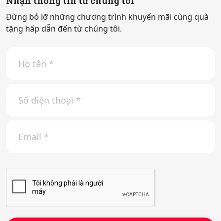
Nhận thông tin từ chúng tôi
Đừng bỏ lỡ những chương trình khuyến mãi cùng quà
tặng hấp dẫn đến từ chúng tôi.
H
ọ
t
ê
S
n
ố
*
đ
i
E
ệ
m
n
a
t
i
h
l
o
*
ạ
i
*