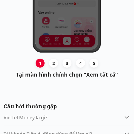
1
2
3
4
5
Tại màn hình chính chọn “Xem tất cả”
Câu hỏi thường gặp
Viettel Money là gì?
Tài khoản Tiền di động dùng để làm gì?