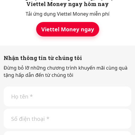
Viettel Money ngay hôm nay
Tải ứng dụng Viettel Money miễn phí
Viettel Money ngay
Nhận thông tin từ chúng tôi
Đừng bỏ lỡ những chương trình khuyến mãi cùng quà
tặng hấp dẫn đến từ chúng tôi
H
ọ
t
ê
S
n
ố
*
đ
i
E
ệ