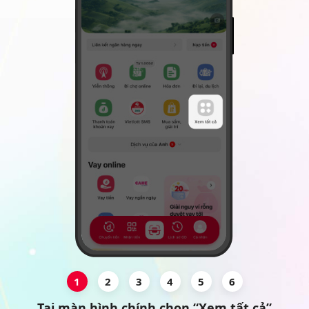
1
2
3
4
5
6
Tại màn hình chính chọn “Xem tất cả”