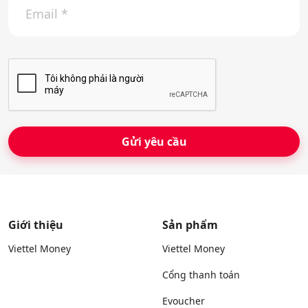
m
n
a
t
i
h
l
o
*
ạ
i
*
Giới thiệu
Sản phẩm
Viettel Money
Viettel Money
Cổng thanh toán
Evoucher