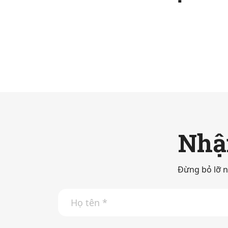
Nhận
Đừng bỏ lỡ n
H
ọ
t
ê