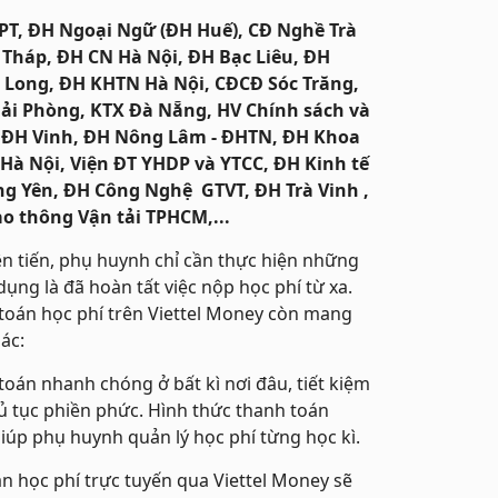
PT, ĐH Ngoại Ngữ (ĐH Huế), CĐ Nghề Trà
 Tháp, ĐH CN Hà Nội, ĐH Bạc Liêu, ĐH
h Long, ĐH KHTN Hà Nội, CĐCĐ Sóc Trăng,
Hải Phòng, KTX Đà Nẵng, HV Chính sách và
 ĐH Vinh, ĐH Nông Lâm - ĐHTN, ĐH Khoa
Hà Nội, Viện ĐT YHDP và YTCC, ĐH Kinh tế
g Yên, ĐH Công Nghệ GTVT, ĐH Trà Vinh ,
o thông Vận tải TPHCM,...
ên tiến, phụ huynh chỉ cần thực hiện những
ụng là đã hoàn tất việc nộp học phí từ xa.
 toán học phí trên Viettel Money còn mang
hác:
oán nhanh chóng ở bất kì nơi đâu, tiết kiệm
ủ tục phiền phức. Hình thức thanh toán
iúp phụ huynh quản lý học phí từng học kì.
n học phí trực tuyến qua Viettel Money sẽ