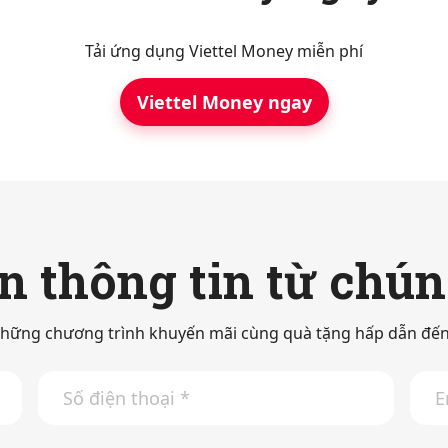
Tải ứng dụng Viettel Money miễn phí
Viettel Money ngay
 thông tin từ chún
hững chương trình khuyến mãi cùng quà tặng hấp dẫn đến
S
E
ố
m
đ
a
i
i