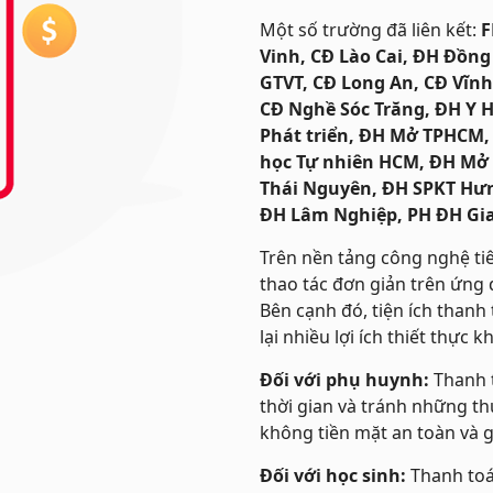
Một số trường đã liên kết:
F
Vinh, CĐ Lào Cai, ĐH Đồng
GTVT, CĐ Long An, CĐ Vĩn
CĐ Nghề Sóc Trăng, ĐH Y 
Phát triển, ĐH Mở TPHCM,
học Tự nhiên HCM, ĐH Mở 
Thái Nguyên, ĐH SPKT Hưn
ĐH Lâm Nghiệp, PH ĐH Gia
Trên nền tảng công nghệ ti
thao tác đơn giản trên ứng d
Bên cạnh đó, tiện ích thanh
lại nhiều lợi ích thiết thực k
Đối với phụ huynh:
Thanh t
thời gian và tránh những th
không tiền mặt an toàn và g
Đối với học sinh:
Thanh toá