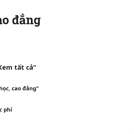
ao đẳng
Xem tất cả”
học, cao đẳng"
c phí