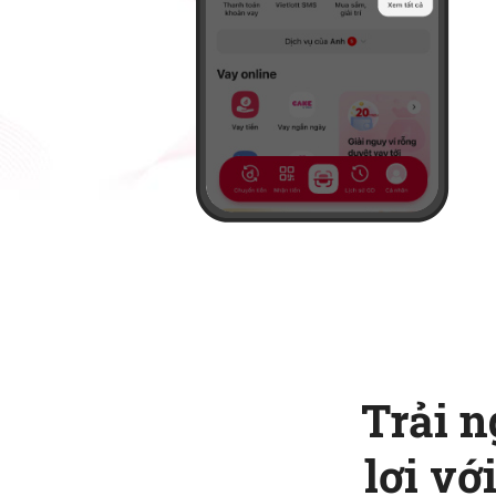
Trải n
lợi v