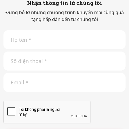
Nhận thông tin từ chúng tôi
Đừng bỏ lỡ những chương trình khuyến mãi cùng quà
tặng hấp dẫn đến từ chúng tôi
H
ọ
t
ê
S
n
ố
*
đ
i
E
ệ
m
n
a
t
i
h
l
o
*
ạ
i
*