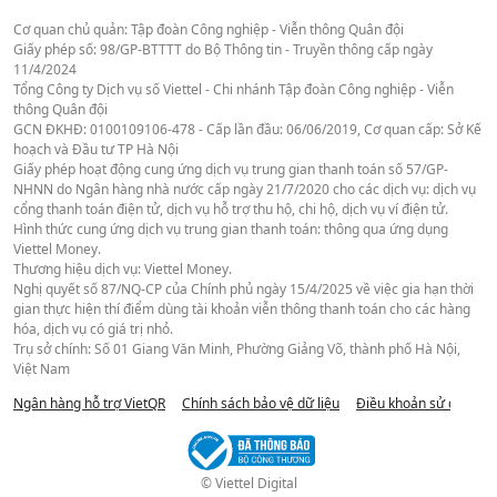
Cơ quan chủ quản: Tập đoàn Công nghiệp - Viễn thông Quân đội
Giấy phép số: 98/GP-BTTTT do Bộ Thông tin - Truyền thông cấp ngày
11/4/2024
Tổng Công ty Dịch vụ số Viettel - Chi nhánh Tập đoàn Công nghiệp - Viễn
thông Quân đội
GCN ĐKHĐ: 0100109106-478 - Cấp lần đầu: 06/06/2019, Cơ quan cấp: Sở Kế
hoạch và Đầu tư TP Hà Nội
Giấy phép hoạt động cung ứng dịch vụ trung gian thanh toán số 57/GP-
NHNN do Ngân hàng nhà nước cấp ngày 21/7/2020 cho các dịch vụ: dịch vụ
cổng thanh toán điện tử, dịch vụ hỗ trợ thu hộ, chi hộ, dịch vụ ví điện tử.
Hình thức cung ứng dịch vụ trung gian thanh toán: thông qua ứng dụng
Viettel Money.
Thương hiệu dịch vụ: Viettel Money.
Nghị quyết số 87/NQ-CP của Chính phủ ngày 15/4/2025 về việc gia hạn thời
gian thực hiện thí điểm dùng tài khoản viễn thông thanh toán cho các hàng
hóa, dịch vụ có giá trị nhỏ.
Trụ sở chính: Số 01 Giang Văn Minh, Phường Giảng Võ, thành phố Hà Nội,
Việt Nam
Ngân hàng hỗ trợ VietQR
Chính sách bảo vệ dữ liệu
Điều khoản sử dụng we
© Viettel Digital