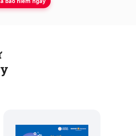
a bảo hiểm ngay
ử
ey