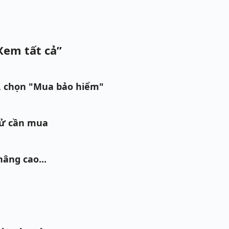
Xem tất cả”
, chọn "Mua bảo hiểm"
tử cần mua
nâng cao...