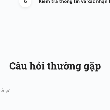
6
Kiểm tra thông tin và xác nhận
Câu hỏi thường gặp
hống?