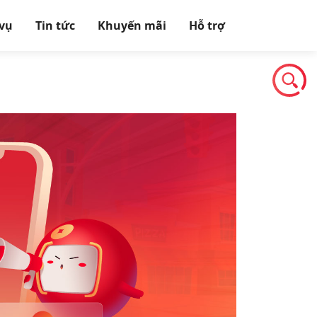
 vụ
Tin tức
Khuyến mãi
Hỗ trợ