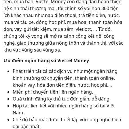
tiền, mua bán, Viettel Money còn đang dần hoàn thiện
hệ sinh thái thương mại, tài chính số với hơn 300 tiện
ích khác nhau như nạp điện thoại, trả tiền điện, nước,
mua vé tàu xe, đóng học phí, mua hoa, thanh toán hóa
đơn, vay, gửi tiết kiệm, mua sắm, vietlott, … Từ đó,
chúng tôi kỳ vọng sẽ mở ra cánh cổng kết nối công
nghệ, giao thương giữa nông thôn và thành thị, với các
khu vực vùng sâu vùng xa.
Ưu điểm ngân hàng số Viettel Money
Phát triển tất cả các dịch vụ như một ngân hàng
bình thường từ chuyển tiền, thanh toán online,
khoản vay, hóa đơn tiền điện, nước, học phí,…
Miễn phí chuyển tiền liên ngân hàng.
Quá trình đăng ký thủ tục đơn giản, dễ dàng.
Hợp tác liên kết với nhiều ngân hàng số tại Việt
Nam.
Chế độ bảo mật được thiết lập với công nghệ hiện
đại bậc nhất.