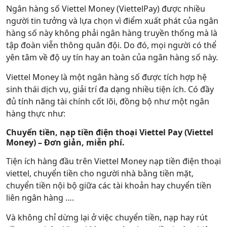
Ngân hàng số Viettel Money (ViettelPay) được nhiều
người tin tưởng và lựa chọn vì điểm xuất phát của ngân
hàng số này không phải ngân hàng truyền thống mà là
tập đoàn viễn thông quân đội. Do đó, mọi người có thể
yên tâm về độ uy tín hay an toàn của ngân hàng số này.
Viettel Money là một ngân hàng số được tích hợp hệ
sinh thái dịch vụ, giải trí đa dạng nhiều tiện ích. Có đầy
đủ tính năng tài chính cốt lõi, đồng bộ như một ngân
hàng thực như:
Chuyển tiền, nạp tiền điện thoại Viettel Pay (Viettel
Money) – Đơn giản, miễn phí.
Tiện ích hàng đầu trên Viettel Money nạp tiền điện thoại
viettel, chuyển tiền cho người nhà bằng tiền mặt,
chuyển tiền nội bộ giữa các tài khoản hay chuyển tiền
liên ngân hàng ….
Và không chỉ dừng lại ở việc chuyển tiền, nạp hay rút