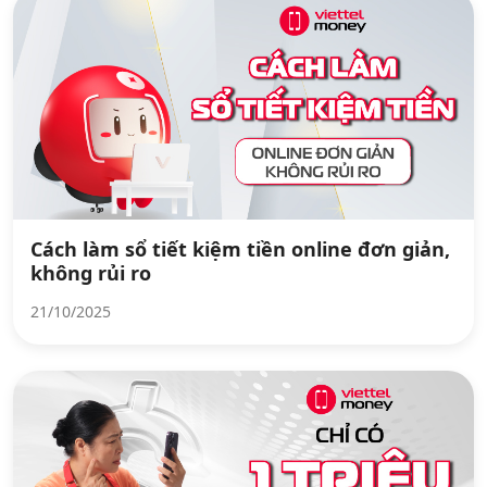
Cách làm sổ tiết kiệm tiền online đơn giản,
không rủi ro
21/10/2025