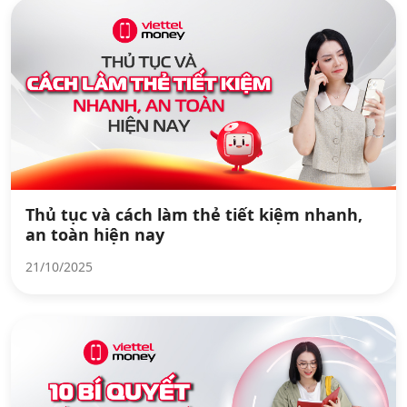
Thủ tục và cách làm thẻ tiết kiệm nhanh,
an toàn hiện nay
21/10/2025