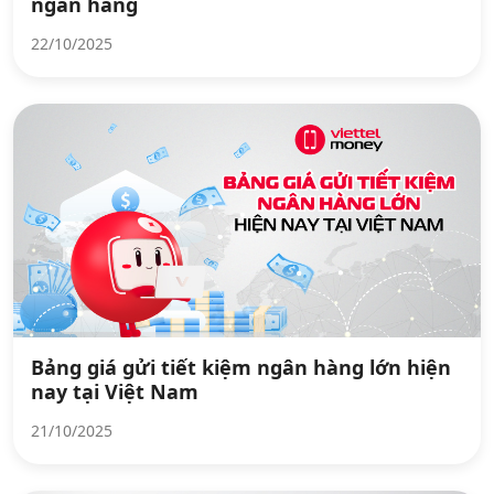
ngân hàng
22/10/2025
Bảng giá gửi tiết kiệm ngân hàng lớn hiện
nay tại Việt Nam
21/10/2025