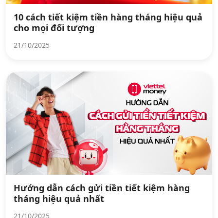
10 cách tiết kiệm tiền hàng tháng hiệu quả
cho mọi đối tượng
21/10/2025
Hướng dẫn cách gửi tiền tiết kiệm hàng
tháng hiệu quả nhất
21/10/2025