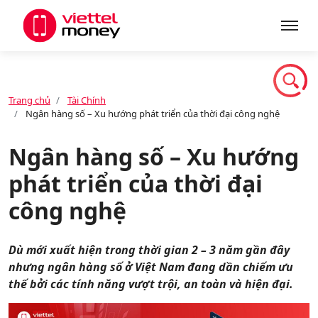
Giới thiệu
Trang chủ
Tài Chính
Ngân hàng số – Xu hướng phát triển của thời đại công nghệ
Sản phẩm
Ngân hàng số – Xu hướng
phát triển của thời đại
Dịch vụ
công nghệ
Tin tức
Dù mới xuất hiện trong thời gian 2 – 3 năm gần đây
nhưng ngân hàng số ở Việt Nam đang dần chiếm ưu
Khuyến mãi
thế bởi các tính năng vượt trội, an toàn và hiện đại.