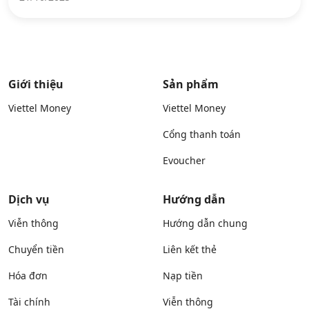
Giới thiệu
Sản phẩm
Viettel Money
Viettel Money
Cổng thanh toán
Evoucher
Dịch vụ
Hướng dẫn
Viễn thông
Hướng dẫn chung
Chuyển tiền
Liên kết thẻ
Hóa đơn
Nạp tiền
Tài chính
Viễn thông