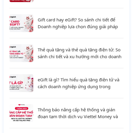
hàng và tăng doanh thu
Gift card hay eGift? So sánh chi tiết để
Doanh nghiệp lựa chọn đúng giải pháp
Thẻ quà tặng và thẻ quà tặng điện tử: So
sánh chi tiết và xu hướng mới cho doanh
nghiệp
eGift là gì? Tìm hiểu quà tặng điện tử và
cách doanh nghiệp ứng dụng trong
chuyển đổi số
Thông báo nâng cấp hệ thống và gián
đoạn tạm thời dịch vụ Viettel Money và
ViettelPay Pro ngày 01/08/2026