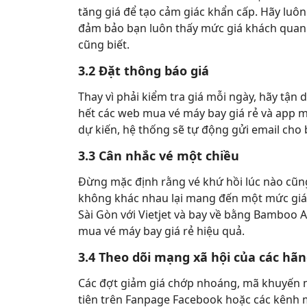
tăng giá để tạo cảm giác khẩn cấp. Hãy luôn
đảm bảo bạn luôn thấy mức giá khách quan 
cũng biết.
3.2 Đặt thông báo giá
Thay vì phải kiểm tra giá mỗi ngày, hãy tận 
hết các web mua vé máy bay giá rẻ và app m
dự kiến, hệ thống sẽ tự động gửi email cho 
3.3 Cân nhắc vé một chiều
Đừng mặc định rằng vé khứ hồi lúc nào cũng
không khác nhau lại mang đến một mức giá t
Sài Gòn với Vietjet và bay về bằng Bamboo A
mua vé máy bay giá rẻ hiệu quả.
3.4 Theo dõi mạng xã hội của các hã
Các đợt giảm giá chớp nhoáng, mã khuyến
tiên trên Fanpage Facebook hoặc các kênh mạ