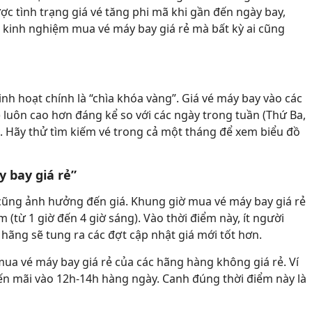
ợc tình trạng giá vé tăng phi mã khi gần đến ngày bay,
à kinh nghiệm mua vé máy bay giá rẻ mà bất kỳ ai cũng
linh hoạt chính là “chìa khóa vàng”. Giá vé máy bay vào các
 luôn cao hơn đáng kể so với các ngày trong tuần (Thứ Ba,
o. Hãy thử tìm kiếm vé trong cả một tháng để xem biểu đồ
 bay giá rẻ”
vé cũng ảnh hưởng đến giá. Khung giờ mua vé máy bay giá rẻ
từ 1 giờ đến 4 giờ sáng). Vào thời điểm này, ít người
ác hãng sẽ tung ra các đợt cập nhật giá mới tốt hơn.
mua vé máy bay giá rẻ của các hãng hàng không giá rẻ. Ví
yến mãi vào 12h-14h hàng ngày. Canh đúng thời điểm này là