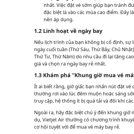
nhất. Việc đặt vé sớm giúp bạn tránh đư
đặc biệt là vào các mùa cao điểm. Đây l
nên áp dụng.
1.2 Linh hoạt về ngày bay
Nếu lịch trình của bạn không bị cố định, sự 
ngày cuối tuần (Thứ Sáu, Thứ Bảy, Chủ Nhật)
Thứ Tư, Thứ Năm) do nhu cầu đi lại tăng ca
giá và chọn ra ngày bay rẻ nhất.
1.3 Khám phá “Khung giờ mua vé máy
Ít ai biết rằng, giờ giấc bạn nhấn nút đặt 
thường rơi vào lúc đêm muộn hoặc sáng sớm (
truy cập, hệ thống ít bị quá tải và đôi khi c
Ngoài ra, hãy đặc biệt chú ý đến khung giờ 
dụ, Vietjet Air thường có chương trình khu
cơ hội tuyệt vời để mua vé máy bay rẻ.