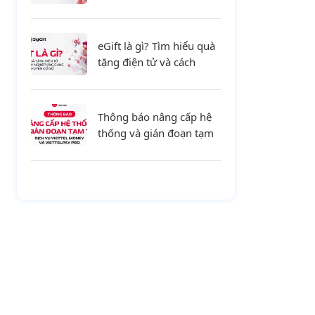
tiết và xu hướng mới cho
doanh nghiệp
eGift là gì? Tìm hiểu quà
tặng điện tử và cách
doanh nghiệp ứng dụng
trong chuyển đổi số
Thông báo nâng cấp hệ
thống và gián đoạn tạm
thời dịch vụ Viettel
Money và ViettelPay Pro
ngày 01/08/2026