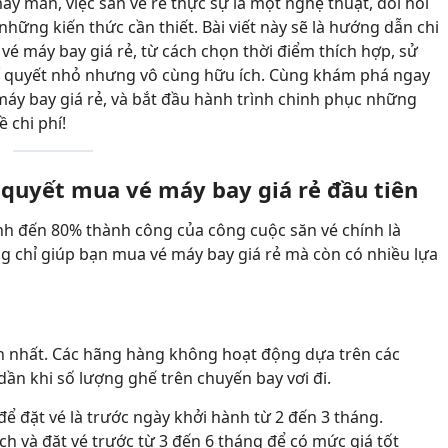
ay mắn, việc săn vé rẻ thực sự là một nghệ thuật, đòi hỏi
hững kiến thức cần thiết. Bài viết này sẽ là hướng dẫn chi
a vé máy bay giá rẻ, từ cách chọn thời điểm thích hợp, sử
í quyết nhỏ nhưng vô cùng hữu ích. Cùng khám phá ngay
áy bay giá rẻ, và bắt đầu hành trình chinh phục những
 chi phí!
 quyết mua vé máy bay giá rẻ đầu tiên
ịnh đến 80% thành công của công cuộc săn vé chính là
g chỉ giúp bạn mua vé máy bay giá rẻ mà còn có nhiều lựa
ản nhất. Các hãng hàng không hoạt động dựa trên các
 dần khi số lượng ghế trên chuyến bay vơi đi.
để đặt vé là trước ngày khởi hành từ 2 đến 3 tháng.
h và đặt vé trước từ 3 đến 6 tháng để có mức giá tốt