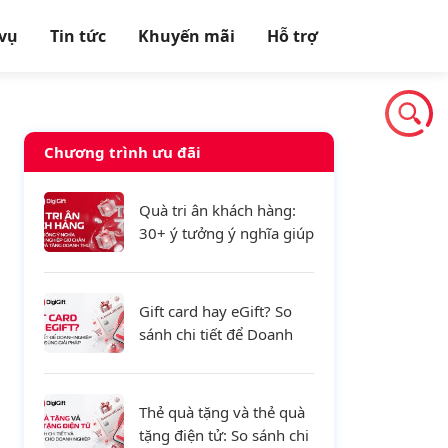
 vụ
Tin tức
Khuyến mãi
Hỗ trợ
Chương trình ưu đãi
Quà tri ân khách hàng:
30+ ý tưởng ý nghĩa giúp
doanh nghiệp giữ chân
khách hàng và tăng
doanh thu
Gift card hay eGift? So
sánh chi tiết để Doanh
nghiệp lựa chọn đúng
giải pháp
Thẻ quà tặng và thẻ quà
tặng điện tử: So sánh chi