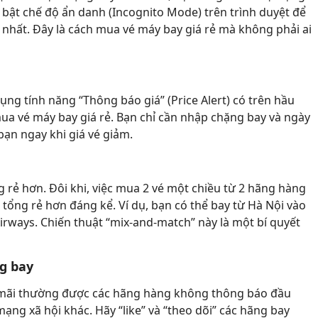
 bật chế độ ẩn danh (Incognito Mode) trên trình duyệt để
nhất. Đây là cách mua vé máy bay giá rẻ mà không phải ai
dụng tính năng “Thông báo giá” (Price Alert) có trên hầu
ua vé máy bay giá rẻ. Bạn chỉ cần nhập chặng bay và ngày
bạn ngay khi giá vé giảm.
 rẻ hơn. Đôi khi, việc mua 2 vé một chiều từ 2 hãng hàng
ổng rẻ hơn đáng kể. Ví dụ, bạn có thể bay từ Hà Nội vào
irways. Chiến thuật “mix-and-match” này là một bí quyết
ng bay
 mãi thường được các hãng hàng không thông báo đầu
ng xã hội khác. Hãy “like” và “theo dõi” các hãng bay