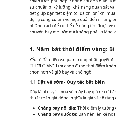
chiến lược phù hợp. Không chỉ đơn giản là m
sự chuẩn bị kỹ lưỡng, khả năng quan sát và n
tiết giúp bạn tiết kiệm tối đa chi phí khi mu
dụng công cụ tìm vé hiệu quả, đến những b
những cách để có thể dễ dàng tìm được vé m
chuyến bay mơ ước mà không phải lo lắng về
1. Nắm bắt thời điểm vàng: Bí
Yếu tố đầu tiên và quan trọng nhất quyết đ
“THỜI GIAN”. Lựa chọn đúng thời điểm khôn
chọn hơn về giờ bay và chỗ ngồi.
1.1 Đặt vé sớm- Quy tắc bất biến
Đây là bí quyết mua vé máy bay giá rẻ cơ b
thuật toán giá động, nghĩa là giá vé sẽ tăng
Chặng bay nội địa:
Thời điểm lý tưởng 
Chặng bay quốc tế:
Bạn nên lên kế hoạc